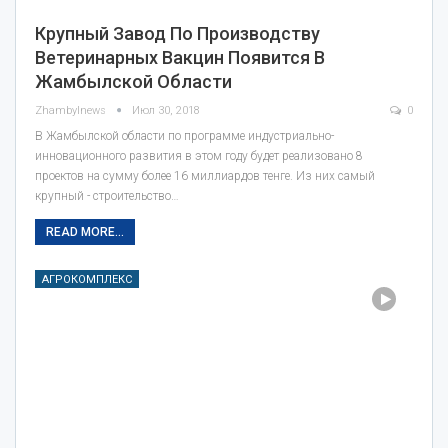
Крупный Завод По Производству
Ветеринарных Вакцин Появится В
Жамбылской Области
Zhambylnews
Июл 30, 2018
0
В Жамбылской области по программе индустриально-
инновационного развития в этом году будет реализовано 8
проектов на сумму более 16 миллиардов тенге. Из них самый
крупный - строительство…
READ MORE...
АГРОКОМПЛЕКС