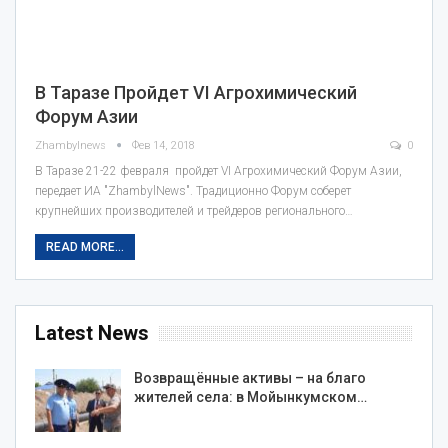
В Таразе Пройдет VI Агрохимический
Форум Азии
Zhambylnews
Фев 14, 2018
0
В Таразе 21-22 февраля пройдет VI Агрохимический Форум Азии,
передает ИА "ZhambylNews". Традиционно Форум соберет
крупнейших производителей и трейдеров регионального…
READ MORE...
Latest News
Возвращённые активы – на благо
жителей села: в Мойынкумском…