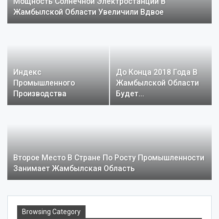
Мощность Солнечной Электростанции В
Жамбылской Области Увеличили Вдвое
Индекс
До Конца 2018 Года В
Промышленного
Жамбылской Области
Производства
Будет…
Жамбылской Области…
Второе Место В Стране По Росту Промышленности
Занимает Жамбылская Область
Browsing Category