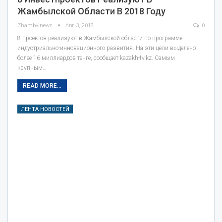
Жамбылской Области В 2018 Году
Zhambylnews
Авг 3, 2018
0
8 проектов реализуют в Жамбылской области по программе
индустриально-инновационного развития. На эти цели выделено
более 16 миллиардов тенге, сообщает kazakh-tv.kz. Самым
крупным…
READ MORE...
ЛЕНТА НОВОСТЕЙ