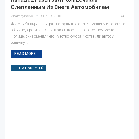
Слепленным Из Снега Автомобилем
Zhambylnews
Янв 19, 2018
0
Житель Канады разыграл патрульных, слепив машину из снега на
обочине дороги. Он «припарковал» ее в неположенном месте.
Полицейские оценили его чувство юмора и оставили автору
записку:…
READ MORE...
ЛЕНТА НОВОСТЕЙ