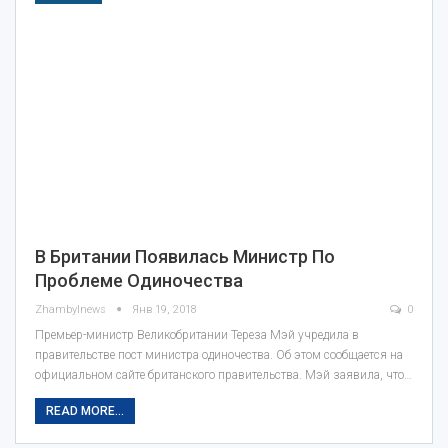
В Британии Появилась Министр По
Проблеме Одиночества‍
Zhambylnews
Янв 19, 2018
0
Премьер-министр Великобритании Тереза Мэй учредила в
правительстве пост министра одиночества. Об этом сообщается на
официальном сайте британского правительства. Мэй заявила, что…
READ MORE...