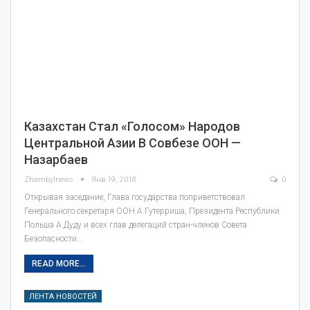
Казахстан Стал «голосом» Народов
Центральной Азии В Совбезе ООН —
Назарбаев
Zhambylnews
Янв 19, 2018
0
Открывая заседание, Глава государства поприветствовал
Генерального секретаря ООН А.Гутерриша, Президента Республики
Польша А.Дуду и всех глав делегаций стран-членов Совета
Безопасности…
READ MORE...
ЛЕНТА НОВОСТЕЙ