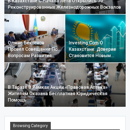
В Казахстане С Начала Лета Открылись 70
Реконструированных Железнодорожных Вокзалов
Олжас Бектенов
Investing.com О
Провел Совещание По
Казахстане: Доверие
Вопросам Развития…
Становится Новым…
В Таразе В Рамках Акции «Правовая Аптека»
Жителям Оказана Бесплатная Юридическая
Помощь
Browsing Category