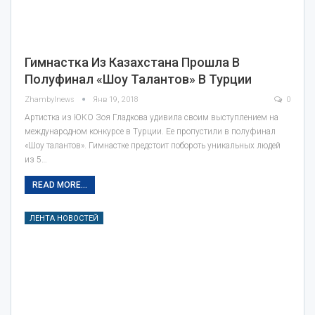
Гимнастка Из Казахстана Прошла В
Полуфинал «Шоу Талантов» В Турции
Zhambylnews
Янв 19, 2018
0
Артистка из ЮКО Зоя Гладкова удивила своим выступлением на
международном конкурсе в Турции. Ее пропустили в полуфинал
«Шоу талантов». Гимнастке предстоит побороть уникальных людей
из 5…
READ MORE...
ЛЕНТА НОВОСТЕЙ