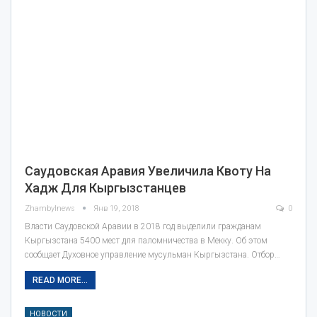
Саудовская Аравия Увеличила Квоту На
Хадж Для Кыргызстанцев
Zhambylnews
Янв 19, 2018
0
Власти Саудовской Аравии в 2018 год выделили гражданам
Кыргызстана 5400 мест для паломничества в Мекку. Об этом
сообщает Духовное управление мусульман Кыргызстана. Отбор…
READ MORE...
НОВОСТИ