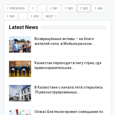
PREVIOUS
1
…
1 381
1 382
1 383
1 384
1 385
…
1 390
NEXT
Latest News
Возвращённые активы – на благо
жителей села: в Мойынкумском…
Казахстан переходит в лигу стран, где
правоохранительная…
В Казахстане с начала лета открылись
70 реконструированных…
Олжас Бектенов провел совещание по