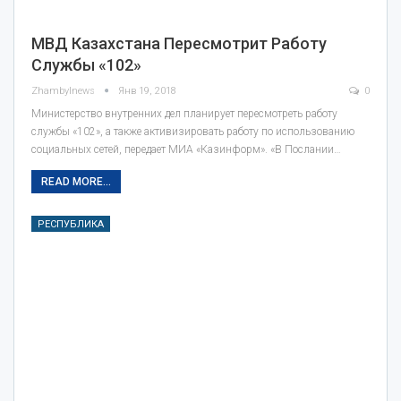
МВД Казахстана Пересмотрит Работу
Службы «102»
Zhambylnews
Янв 19, 2018
0
Министерство внутренних дел планирует пересмотреть работу
службы «102», а также активизировать работу по использованию
социальных сетей, передает МИА «Казинформ». «В Послании…
READ MORE...
РЕСПУБЛИКА