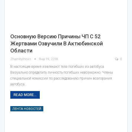
Основную Версию Причины ЧП С 52
Жертвами Озвучили В Актюбинской
Области
Zhambylnews
Янв 19, 2018
0
В настоящее время извлекают тела погибших из автобуса.
Визуально определить личность погибших невозможно. Члены
специальной комиссии по расследованию причин возгорания
автобуса…
READ MORE...
ЛЕНТА НОВОСТЕЙ