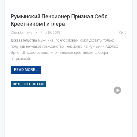
Румынский Пенсионер Признал Себя
Крестником Гитлера‍
Zhambylnews
Янв 19, 2018
0
Доказательства мужчина, по его словам, смог достать, только
получив немецкое гражданство Пенсионер из Румынии Адольф
Эрнст Штедлер заявил, что является крестником фюрера
нацистской…
READ MORE...
ВИДЕОРЕПОРТАЖ