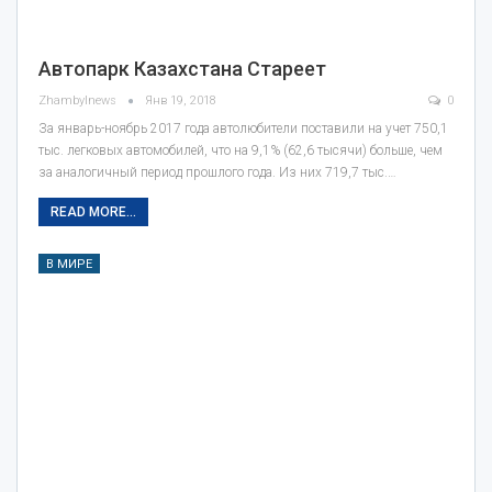
Автопарк Казахстана Стареет
Zhambylnews
Янв 19, 2018
0
За январь-ноябрь 2017 года автолюбители поставили на учет 750,1
тыс. легковых автомобилей, что на 9,1% (62,6 тысячи) больше, чем
за аналогичный период прошлого года. Из них 719,7 тыс.…
READ MORE...
В МИРЕ