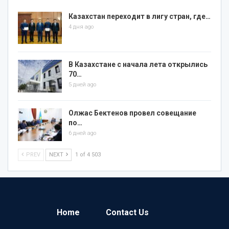
Казахстан переходит в лигу стран, где…
4 дня ago
В Казахстане с начала лета открылись
70…
5 дней ago
Олжас Бектенов провел совещание
по…
6 дней ago
PREV
NEXT
1 of 4 503
Home
Contact Us