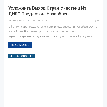
Усложнить Выход Стран-Участниц Из
ДНЯО Предложил Назарбаев
Zhambylnews
Янв 19, 2018
0
Об этом глава государства сказал в ходе заседания Совбеза ООН в
Нью-Йорке. В качестве укрепления доверия в сфере
нераспространения оружия массового уничтожения Нурсултан…
READ MORE...
ЛЕНТА НОВОСТЕЙ