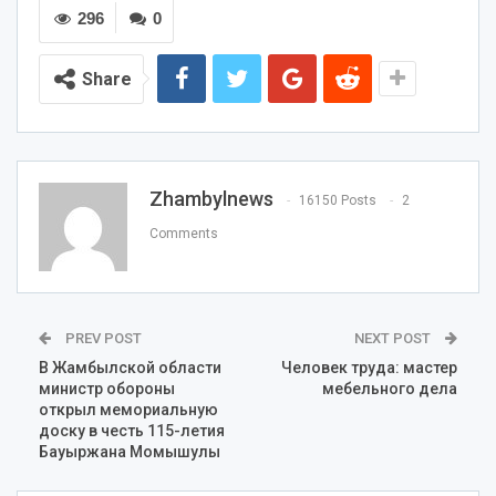
296
0
Share
Zhambylnews
16150 Posts
2
Comments
PREV POST
NEXT POST
В Жамбылской области
Человек труда: мастер
министр обороны
мебельного дела
открыл мемориальную
доску в честь 115-летия
Бауыржана Момышулы