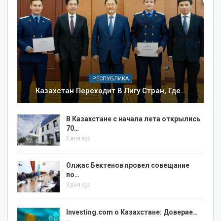
РЕСПУБЛИКА
Казахстан Переходит В Лигу Стран, Где…
В Казахстане с начала лета открылись
70…
2 дня ago
Олжас Бектенов провел совещание
по…
3 дня ago
Investing.com о Казахстане: Доверие…