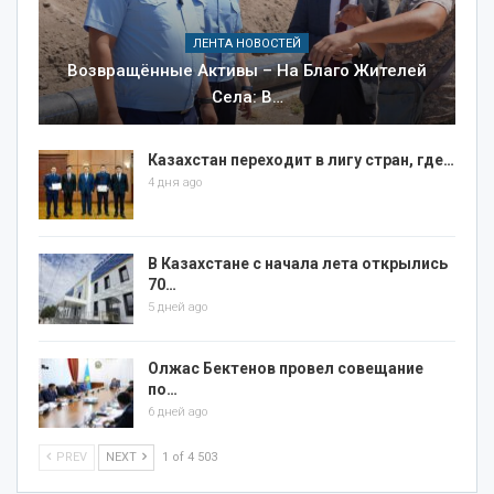
ЛЕНТА НОВОСТЕЙ
Возвращённые Активы – На Благо Жителей
Села: В…
Казахстан переходит в лигу стран, где…
4 дня ago
В Казахстане с начала лета открылись
70…
5 дней ago
Олжас Бектенов провел совещание
по…
6 дней ago
PREV
NEXT
1 of 4 503