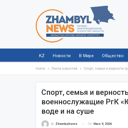
KZ
Новости
В Мире
Общество
Home
Лента новостей
Спорт, семья и верность т
Спорт, семья и верност
военнослужащие РгК «Ю
воде и на суше
On
Июн 9, 2026
By
Zhambylnews