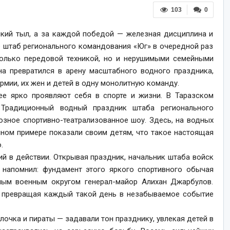
103
0
кий тыл, а за каждой победой — железная дисциплина и
 штаб регионального командования «Юг» в очередной раз
только передовой техникой, но и нерушимыми семейными
на превратился в арену масштабного водного праздника,
мии, их жен и детей в одну монолитную команду.
е ярко проявляют себя в спорте и жизни. В Таразском
. Традиционный водный праздник штаба регионального
озное спортивно-театрализованное шоу. Здесь, на водных
чном примере показали своим детям, что такое настоящая
.
й в действии. Открывая праздник, начальник штаба войск
 напомнил: фундамент этого яркого спортивного обычая
м военным округом генерал-майор Алихан Джарбулов.
е, превращая каждый такой день в незабываемое событие
очка и пираты — задавали тон празднику, увлекая детей в