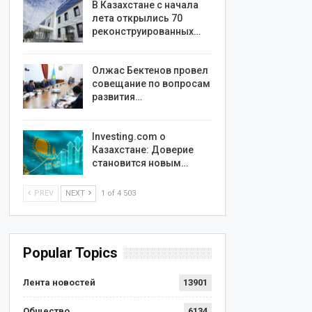
В Казахстане с начала
лета открылись 70
реконструированных…
Олжас Бектенов провел
совещание по вопросам
развития…
Investing.com о
Казахстане: Доверие
становится новым…
PREV
NEXT
1 of 4 503
Popular Topics
Лента новостей
13901
Общество
6134