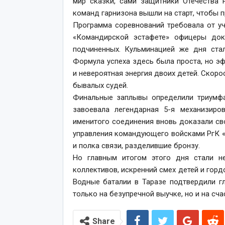
мир сказки, сами защитники Отечества 
команд гарнизона вышли на старт, чтобы
Программа соревнований требовала от у
«Командирской эстафете» офицеры док
подчиненных. Кульминацией же дня стал
Формула успеха здесь была проста, но э
и невероятная энергия двоих детей. Скоро
бывалых судей.
Финальные заплывы определили триумфа
завоевала легендарная 5-я механизир
именитого соединения вновь доказали св
управления командующего войсками РгК «
и полка связи, разделившие бронзу.
Но главным итогом этого дня стали н
коллективов, искренний смех детей и горд
Водные баталии в Таразе подтвердили г
только на безупречной выучке, но и на сч
Share