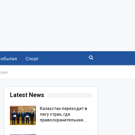
События
Спорт
суше
Latest News
Казахстан переходит в
лигу стран, где
правоохранительная…