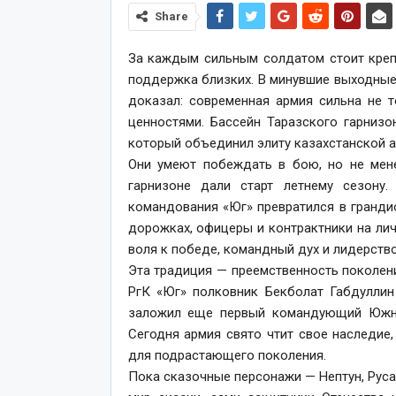
Share
За каждым сильным солдатом стоит креп
поддержка близких. В минувшие выходные
доказал: современная армия сильна не 
ценностями. Бассейн Таразского гарнизо
который объединил элиту казахстанской ар
Они умеют побеждать в бою, но не мене
гарнизоне дали старт летнему сезону
командования «Юг» превратился в гранди
дорожках, офицеры и контрактники на ли
воля к победе, командный дух и лидерство
Эта традиция — преемственность поколени
РгК «Юг» полковник Бекболат Габдуллин
заложил еще первый командующий Южны
Сегодня армия свято чтит свое наследи
для подрастающего поколения.
Пока сказочные персонажи — Нептун, Русал