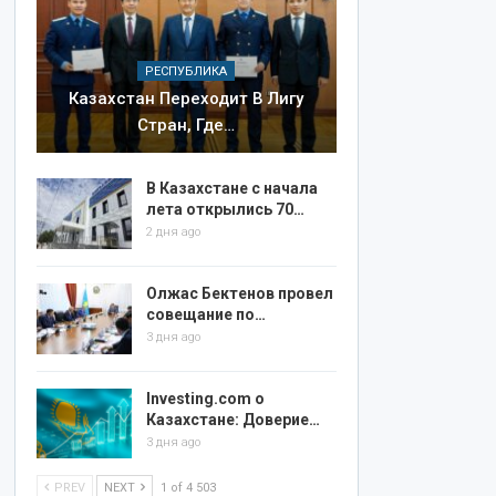
РЕСПУБЛИКА
Казахстан Переходит В Лигу
Стран, Где…
В Казахстане с начала
лета открылись 70…
2 дня ago
Олжас Бектенов провел
совещание по…
3 дня ago
Investing.com о
Казахстане: Доверие…
3 дня ago
PREV
NEXT
1 of 4 503