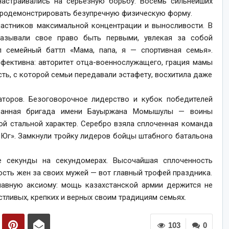
настраивались на серьезную борьбу. Восемь сильнейших
 продемонстрировать безупречную физическую форму.
частников максимальной концентрации и выносливости. В
азывали свое право быть первыми, увлекая за собой
 семейный баттл «Мама, папа, я — спортивная семья».
ффективна: авторитет отца-военнослужащего, грация мамы
сть, с которой семьи передавали эстафету, восхитила даже
торов. Безоговорочное лидерство и кубок победителей
ованная бригада имени Бауыржана Момышулы — воины
ой стальной характер. Серебро взяла сплоченная команда
Юг». Замкнули тройку лидеров бойцы штабного батальона
е секунды на секундомерах. Высочайшая сплоченность
ость жен за своих мужей — вот главный трофей праздника.
лавную аксиому: мощь казахстанской армии держится не
астливых, крепких и верных своим традициям семьях.
103
0