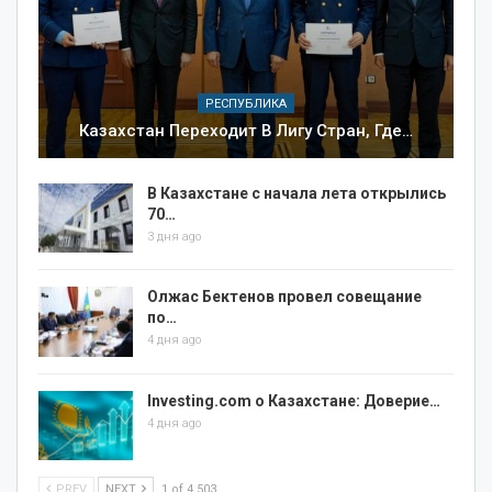
РЕСПУБЛИКА
Казахстан Переходит В Лигу Стран, Где…
В Казахстане с начала лета открылись
70…
3 дня ago
Олжас Бектенов провел совещание
по…
4 дня ago
Investing.com о Казахстане: Доверие…
4 дня ago
PREV
NEXT
1 of 4 503