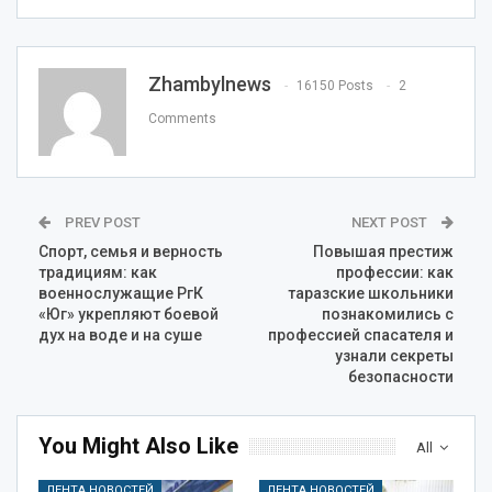
Zhambylnews
16150 Posts
2
Comments
PREV POST
NEXT POST
Спорт, семья и верность
Повышая престиж
традициям: как
профессии: как
военнослужащие РгК
таразские школьники
«Юг» укрепляют боевой
познакомились с
дух на воде и на суше
профессией спасателя и
узнали секреты
безопасности
You Might Also Like
All
ЛЕНТА НОВОСТЕЙ
ЛЕНТА НОВОСТЕЙ