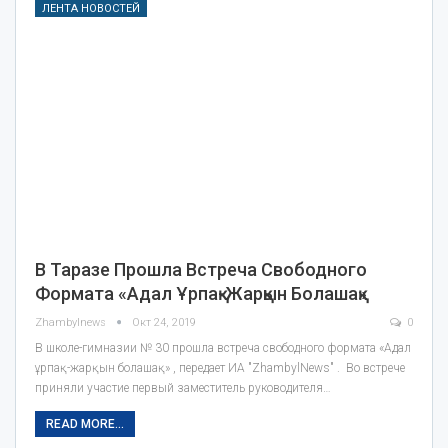
ЛЕНТА НОВОСТЕЙ
В Таразе Прошла Встреча Свободного
Формата «Адал Ұрпақ-Жарқын Болашақ»
Zhambylnews
Окт 24, 2019
0
В школе-гимназии № 30 прошла встреча свободного формата «Адал
ұрпақ-жарқын болашақ» , передает ИА "ZhambylNews" . Во встрече
приняли участие первый заместитель руководителя…
READ MORE...