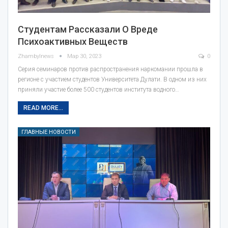
Студентам Рассказали О Вреде
Психоактивных Веществ
Zhambylnews
Мар 30, 2023
0
Серия семинаров против распространения наркомании прошла в
регионе с участием студентов Университета Дулати. В одном из них
приняли участие более 500 студентов института водного…
READ MORE...
ГЛАВНЫЕ НОВОСТИ