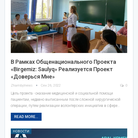
В Рамках Общенационального Проекта
«Birgemiz: Saulyq» Реализуется Проект
«Доверься Мне»
Zhambylnews
Сен 26, 2022
0
Цель проекта - оказание медицинской и социальной помощи
пациентам, недавно выписанным после сложной хирургической
операции, путем реализации волонтерских инициатив в сфере…
READ MORE...
НОВОСТИ