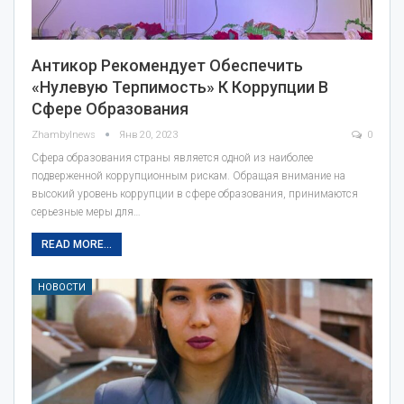
Антикор Рекомендует Обеспечить
«нулевую Терпимость» К Коррупции В
Сфере Образования
Zhambylnews
Янв 20, 2023
0
Сфера образования страны является одной из наиболее
подверженной коррупционным рискам. Обращая внимание на
высокий уровень коррупции в сфере образования, принимаются
серьезные меры для…
READ MORE...
НОВОСТИ