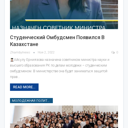
Студенческий Омбудсмен Появился В
Казахстане
Zhambylnews
Ноя 2, 2022
0
Айсулу Ерниязова назначена советником министра науки и
высшего образования РК по делам молодежи – студенческим
омбудсменом. В министерстве она будет заниматься защитой
прав…
READ MORE...
МОЛОДЕЖНАЯ ПОЛИТИКА