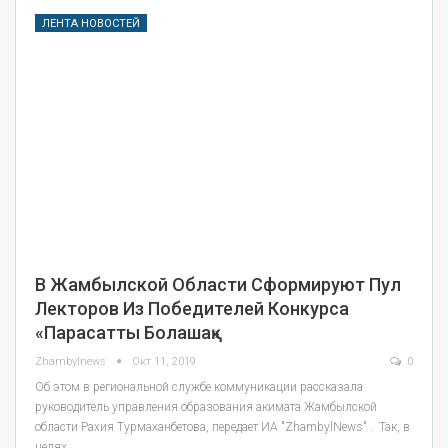
ЛЕНТА НОВОСТЕЙ
В Жамбылской Области Сформируют Пул
Лекторов Из Победителей Конкурса
«Парасатты Болашақ»
Zhambylnews
Окт 11, 2019
0
Об этом в региональной службе коммуникации рассказала
руководитель управления образования акимата Жамбылской
области Рахия Турмаханбетова, передает ИА "ZhambylNews" . Так, в
целях…