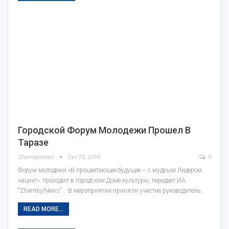
Городской Форум Молодежи Прошел В
Таразе
Zhambylnews
Окт 25, 2019
0
Форум молодежи «В процветающее будущее – с мудрым Лидером
нации!» проходил в городском Доме культуры, передает ИА
"ZhambylNews" . В мероприятии приняли участие руководитель…
READ MORE...