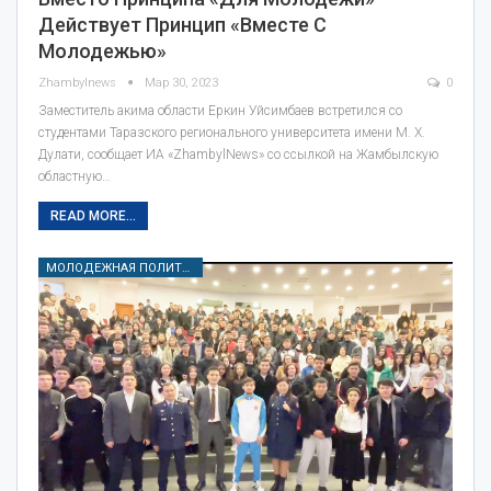
Действует Принцип «вместе С
Молодежью»
Zhambylnews
Мар 30, 2023
0
Заместитель акима области Еркин Уйсимбаев встретился со
студентами Таразского регионального университета имени М. Х.
Дулати, сообщает ИА «ZhambylNews» со ссылкой на Жамбылскую
областную…
READ MORE...
МОЛОДЕЖНАЯ ПОЛИТИКА