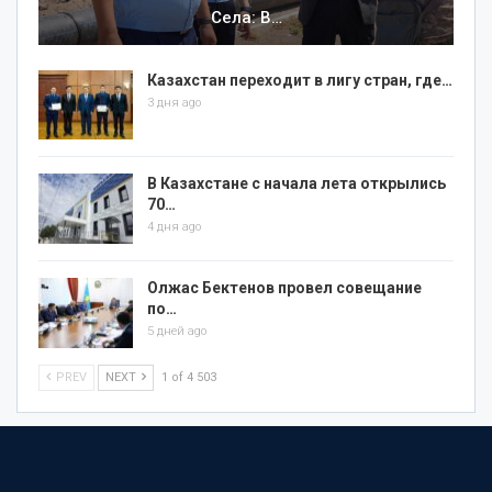
Села: В…
Казахстан переходит в лигу стран, где…
3 дня ago
В Казахстане с начала лета открылись
70…
4 дня ago
Олжас Бектенов провел совещание
по…
5 дней ago
PREV
NEXT
1 of 4 503