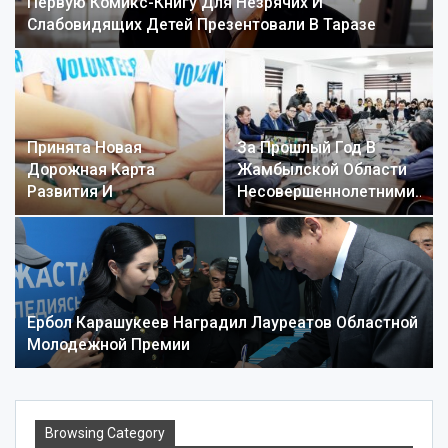
Первую Комикс-Книгу Для Незрячих И
Слабовидящих Детей Презентовали В Таразе
Принята Новая
За Прошлый Год В
Дорожная Карта
Жамбылской Области
Развития И
Несовершеннолетними…
Поддержки…
Ербол Карашукеев Наградил Лауреатов Областной
Молодежной Премии
Browsing Category