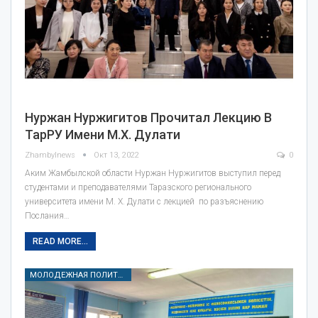
Нуржан Нуржигитов Прочитал Лекцию В
ТарРУ Имени М.Х. Дулати
Zhambylnews
Окт 13, 2022
0
Аким Жамбылской области Нуржан Нуржигитов выступил перед
студентами и преподавателями Таразского регионального
университета имени М. Х. Дулати с лекцией по разъяснению
Послания…
READ MORE...
МОЛОДЕЖНАЯ ПОЛИТИКА