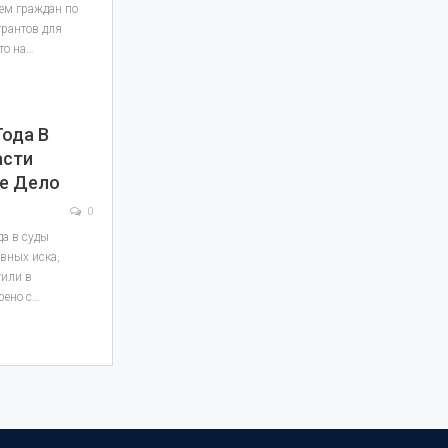
ием граждан по
рантов для
то на…
Года В
асти
ое Дело
0
да в суды
вных иска,
тили в
рено с…