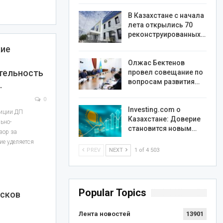
В Казахстане с начала
лета открылись 70
реконструированных…
ие
Олжас Бектенов
тельность
провел совещание по
вопросам развития…
…
0
Investing.com о
лиции ДП
Казахстане: Доверие
ьно-
становится новым…
зор за
е уделяется
PREV
NEXT
1 of 4 503
Popular Topics
исков
м
Лента новостей
13901