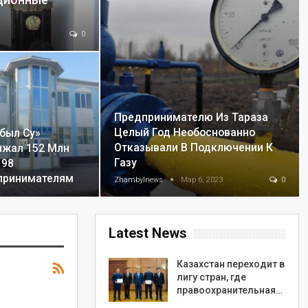
ционные
0
Предпринимателю Из Тараза
Целый Год Необоснованно
был Су»
Отказывали В Подключении К
лжал 152 Млн
Газу
 98
принимателям
Zhambylnews
Мар 6, 2023
0
Latest News
Казахстан переходит в
лигу стран, где
правоохранительная…