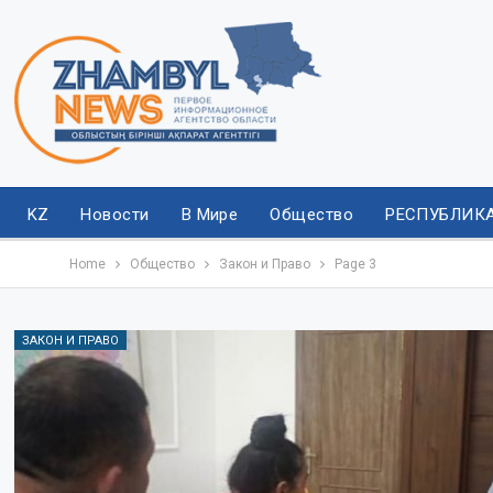
KZ
Новости
В Мире
Общество
РЕСПУБЛИК
Home
Общество
Закон и Право
Page 3
ЗАКОН И ПРАВО