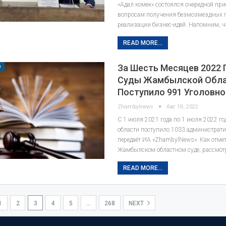
«Адал комек» состоялся очередной пр
вопросам получения безмозмездных г
реализации бизнес-идей. Напомним, ч
READ MORE...
За Шесть Месяцев 2022 
О
Суды Жамбылской Обл
Поступило 991 Уголовн
Zhambylnews
Авг 19, 2022
С 1 июля 2021 года по 1 июля 2022 го
области поступило 1033 администрати
передаёт ИА «ZhambylNews». Как отме
Жамбылском областном суде, рассмот
READ MORE...
1
2
3
4
5
…
268
NEXT