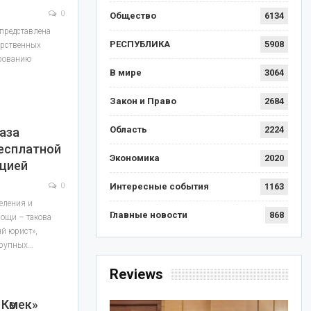
0
Общество
6134
представлена
РЕСПУБЛИКА
5908
арственных
ированию
В мире
3064
Закон и Право
2684
Область
2224
аза
Бесплатной
Экономика
2020
цией
0
Интересные события
1163
еления и
Главные новости
868
мощи – такова
й юрист»,
 крупных…
Reviews
Көмек»