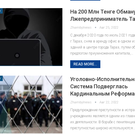
На 200 Млн Тенге Обман
О
Лжепредприниматель Та
Zhambylnews
Авг 25, 2022
С декабря 2020 года по июль 2021 год
г.Тараз, сняв в аренду офис в одном 
зданий в центре города Тараз, путем о
предлогом приумножения капитала,…
READ MORE...
Уголовно-Исполнительн
О
Система Подверглась
Кардинальным Реформ
Zhambylnews
Авг 22, 2022
Предупреждение преступности в испр
учреждениях является одним из глав
их деятельности. В борьбе с пенитенци
преступностью широко используются