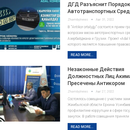
ДГД Разъяснит Порядок
Автотранспортных Сред
Zhambylnews
Авг 31, 2022
В "Аntikor ortalyǵy" состоится прием г
вопросам ввоза автотранспортных сре
Азербайджана и Грузии. Проект «Adal 
которого является повышение правов
READ MORE...
Незаконные Действия
Должностных Лиц Аким
Пресечены Антикором
Zhambylnews
Авг 27, 2022
Состоялось совещание с участием зам
Жамбылской области Еркина Усинбаев
профилактике коррупции в сфере гос
закупок. В работе совещания приняли
READ MORE...