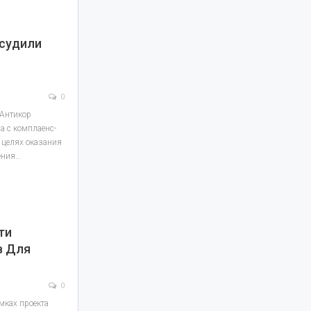
судили
0
"Антикор
а с комплаенс-
 целях оказания
ения…
ти
в Для
0
мках проекта