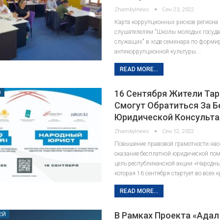
Zhambylnews
Сен 23, 2022
Карта коррупционных рисков региона 
слушателелям "Школы молодых госуд
служащих" в ходе семинара по форм
антикоррупционной культуры.…
READ MORE...
16 Сентября Жители Тар
О
Смогут Обратиться За 
Юридической Консульта
Zhambylnews
Сен 12, 2022
Повышение правовой грамотности нас
оказание бесплатной юридической по
цель республиканской акции «Народны
которая 16 сентября стартует во всех
READ MORE...
В Рамках Проекта «Адал 
ЕЙ