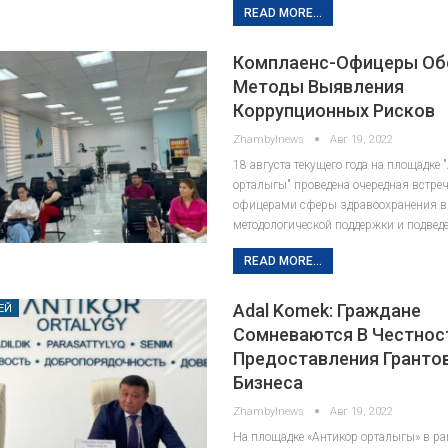
READ MORE...
Комплаенс-Офицеры Об
Методы Выявления
Коррупционных Рисков
Zhambylnews
Авг 19, 2022
18 августа текущего года на площадке 
орталыгы" проведена очередная встреч
офицерами сферы здравоохранения в
методологической поддержки и подвед
READ MORE...
Adal Komek: Граждане
ЕЙ
Сомневаются В Честнос
Предоставления Гранто
Бизнеса
Zhambylnews
Авг 19, 2022
На площадке «Антикор орталыгы» в ра