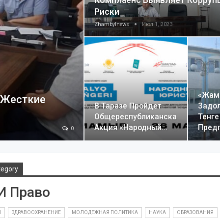
Комплаенс Выявляет Корруп
Риски
Zhambylnews
Июл 1, 2023
«Жам
 Жесткие
В Таразе Пройдет
Задо
Общереспубликанская
Тенге
Акция «Народный…
Пред
0
tegory
И Право
Ы
ЗДРАВООХРАНЕНИЕ
МОЛОДЕЖНАЯ ПОЛИТИКА
НАУКА
ОБРАЗОВАНИЯ