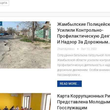
АЩИТА
Жамбылские Полицейск
О
Усилили Контрольно-
Профилактическую Дея
И Надзор За Дорожным
Zhambylnews
Окт 13, 2022
Сотрудники батальона патрульной по
Жамбылской области усилили контрол
профилактическую деятельность и над
дорожным движением. Особое внимани
пассажирским и…
READ MORE...
Карта Коррупционных Р
Представлена Молоды
Госслужащим