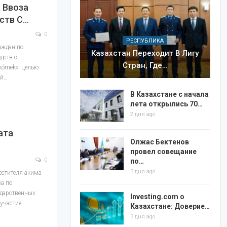
 Ввоза
ств С…
0
РЕСПУБЛИКА
раждан по
Казахстан Переходит В Лигу
дств с
Стран, Где…
kómek», целью
ой…
В Казахстане с начала
лета открылись 70…
2 дня ago
ата
Олжас Бектенов
провел совещание
0
по…
3 дня ago
естителя акима
а по
ударственных
Investing.com о
 участие…
Казахстане: Доверие…
3 дня ago