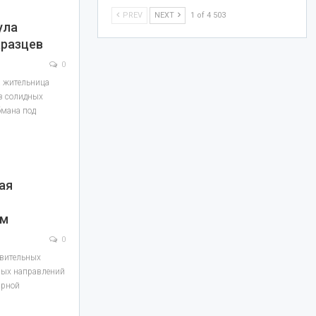
PREV
NEXT
1 of 4 503
ула
разцев
0
а жительница
из солидных
бмана под
ая
ам
0
авительных
ных направлений
арной
…