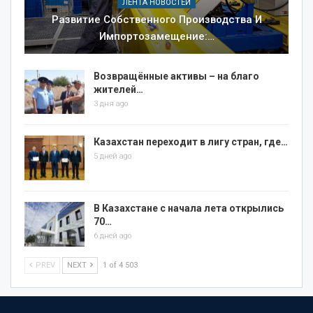
ЛЕНТА НОВОСТЕЙ
Развитие Собственного Производства И
Импортозамещение:…
Возвращённые активы – на благо
жителей…
3 дня ago
Казахстан переходит в лигу стран, где…
5 дней ago
В Казахстане с начала лета открылись
70…
6 дней ago
PREV
NEXT
1 of 4 503