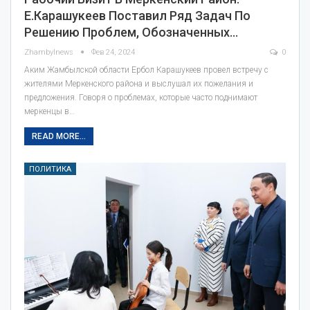
Е.Карашукеев Поставил Ряд Задач По
Решению Проблем, Обозначенных…
Zhambylnews
Фев 24, 2024
0
Аким Жамбылской области Ербол Карашукеев провел встречу с
жителями Меркенского района и выслушал их пожелания и
предложения. Говоря о проблемах, которые часто поднимают
меркенцы в…
READ MORE...
ПОЛИТИКА