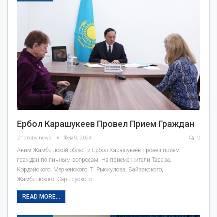
Ербол Карашукеев Провел Прием Граждан
Zhambylnews
Фев 9, 2024
0
Аким Жамбылской области Ербол Карашукеев провел прием
граждан по личным вопросам. На приеме жители Тараза,
Кордайского, Меркенского, Т. Рыскулова, Байзакского,
Жамбылского, Сарысуского…
READ MORE...