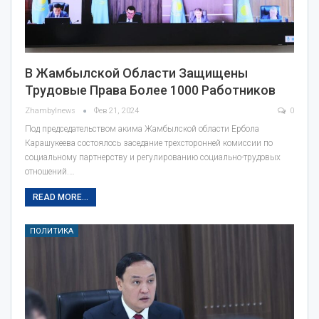
В Жамбылской Области Защищены
Трудовые Права Более 1000 Работников
Zhambylnews
Фев 21, 2024
0
Под председательством акима Жамбылской области Ербола
Карашукеева состоялось заседание трехсторонней комиссии по
социальному партнерству и регулированию социально-трудовых
отношений.…
READ MORE...
ПОЛИТИКА