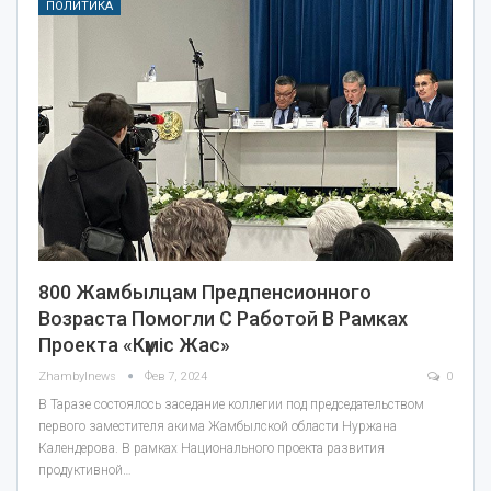
ПОЛИТИКА
800 Жамбылцам Предпенсионного
Возраста Помогли С Работой В Рамках
Проекта «Күміс Жас»
Zhambylnews
Фев 7, 2024
0
В Таразе состоялось заседание коллегии под председательством
первого заместителя акима Жамбылской области Нуржана
Календерова. В рамках Национального проекта развития
продуктивной…