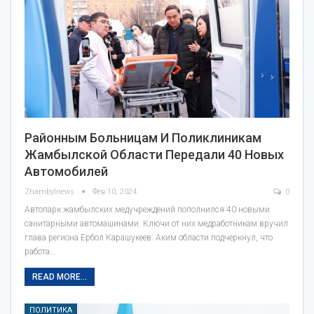
Районным Больницам И Поликлиникам
Жамбылской Области Передали 40 Новых
Автомобилей
Zhambylnews
Фев 10, 2024
0
Автопарк жамбылских медучреждений пополнился 40 новыми
санитарными автомашинами. Ключи от них медработникам вручил
глава региона Ербол Карашукеев. Аким области подчеркнул, что
работа…
READ MORE...
ПОЛИТИКА