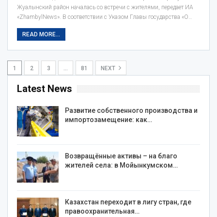
Жуалынский район началась со встречи с жителями, передает ИА
«ZhambylNews». В соответствии с Указом Главы государства «О…
READ MORE...
1
2
3
…
81
NEXT
Latest News
Развитие собственного производства и
импортозамещение: как…
Возвращённые активы – на благо
жителей села: в Мойынкумском…
Казахстан переходит в лигу стран, где
правоохранительная…