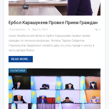
Ербол Карашукеев Провел Прием Граждан
Zhambylnews
Фев 23, 2024
0
Аким Жамбылской области Ербол Карашукеев провел прием
граждан по личным вопросам. Житель Тараза Сейдилла
Пиримкулов предложил назвать одну из улиц города и школу в
честь автора Флага…
READ MORE...
ПОЛИТИКА