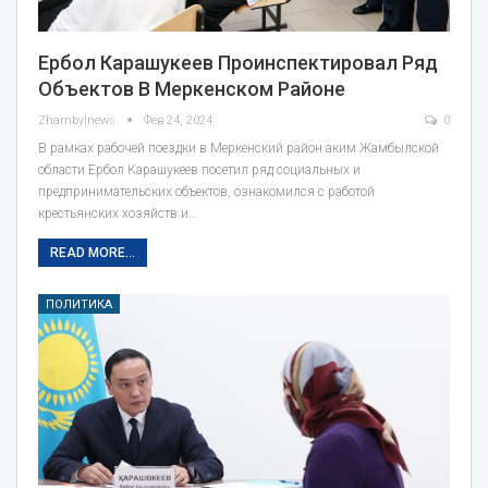
Ербол Карашукеев Проинспектировал Ряд
Объектов В Меркенском Районе
Zhambylnews
Фев 24, 2024
0
В рамках рабочей поездки в Меркенский район аким Жамбылской
области Ербол Карашукеев посетил ряд социальных и
предпринимательских объектов, ознакомился с работой
крестьянских хозяйств и…
READ MORE...
ПОЛИТИКА