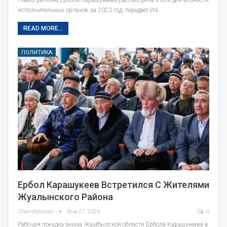
исполнительных органов за 2023 год, передает ИА…
READ MORE...
ПОЛИТИКА
Ербол Карашукеев Встретился С Жителями
Жуалынского Района
Zhambylnews
Янв 27, 2024
0
Рабочая поездка акима Жамбылской области Ербола Карашукеева в