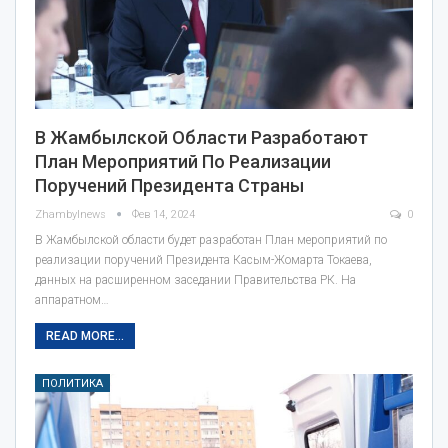
В Жамбылской Области Разработают
План Мероприятий По Реализации
Поручений Президента Страны
Zhambylnews
Фев 14, 2024
0
В Жамбылской области будет разработан План мероприятий по
реализации поручений Президента Касым-Жомарта Токаева,
данных на расширенном заседании Правительства РК. На
аппаратном…
READ MORE...
ПОЛИТИКА