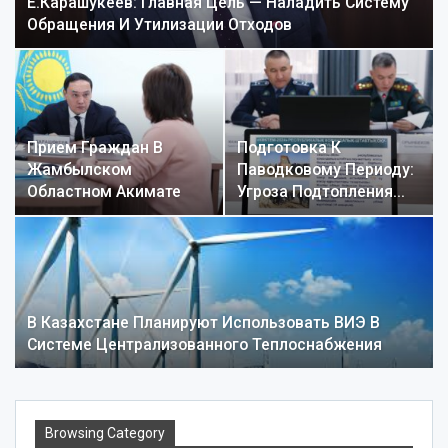
Е.Карашукеев: Главная Цель — Наладить Систему
Обращения И Утилизации Отходов
Прием Граждан В
Подготовка К
Жамбылском
Паводковому Периоду:
Областном Акимате
Угроза Подтопления…
В Казахстане Планируют Использовать ВИЭ В
Системе Централизованного Теплоснабжения
Browsing Category