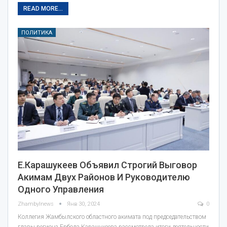
READ MORE...
ПОЛИТИКА
Е.Карашукеев Объявил Строгий Выговор
Акимам Двух Районов И Руководителю
Одного Управления
Zhambylnews
Янв 30, 2024
0
Коллегия Жамбылского областного акимата под председательством
главы региона Ербола Карашукеева рассмотрела итоги деятельности