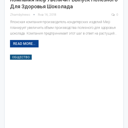
Для Здоровья Шоколада
Zhambylnews
Янв 16, 2018
0
Японская компания-производитель кондитерских изделий Meiji
планирует увеличить объем производства полезного для здоровья
шоколада. Компания предпринимает этот шаг в ответ на растущий…
READ MORE...
ОБЩЕСТВО