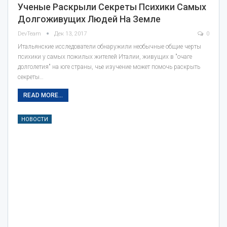
Ученые Раскрыли Секреты Психики Самых
Долгоживущих Людей На Земле
DevTeam
Дек 13, 2017
0
Итальянские исследователи обнаружили необычные общие черты
психики у самых пожилых жителей Италии, живущих в "очаге
долголетия" на юге страны, чье изучение может помочь раскрыть
секреты…
READ MORE...
НОВОСТИ