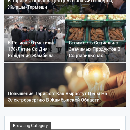
В Таразе Открылся Центр Акынов-Айтыскеров,
Жыршы-Термеши
В Регионе Отметили
Стоимость Социально
178-Летие Со Дня
Значимых Продуктов В
Рождения Жамбыла…
Соцпавильонах…
Повышение Тарифов: Как Вырастут Цены На
Электроэнергию В Жамбылской Области
Browsing Category