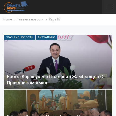
Home
Главные новости
Page 87
ГЛАВНЫЕ НОВОСТИ
АКТУАЛЬНО
Ербол Карашукеев Поздавил Жамбылцев С
Праздником Амал