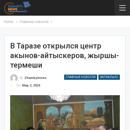
Home
Главные новости
В Таразе открылся центр
акынов-айтыскеров, жыршы-
термеши
ГЛАВНЫЕ НОВОСТИ
АКТУАЛЬНО
By
Zhambylnews
On
Мар 2, 2024