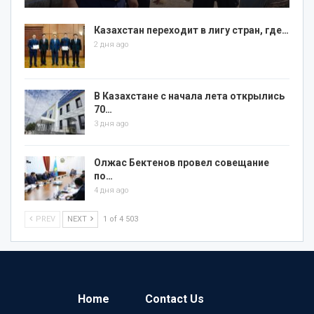
Казахстан переходит в лигу стран, где…
2 дня ago
В Казахстане с начала лета открылись
70…
3 дня ago
Олжас Бектенов провел совещание
по…
4 дня ago
PREV
NEXT
1 of 4 503
Home
Contact Us