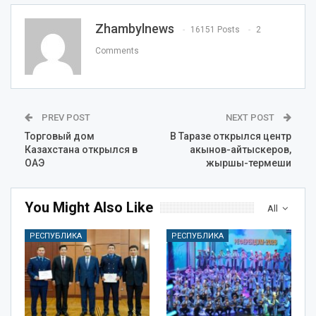
Zhambylnews
16151 Posts
2
Comments
PREV POST
NEXT POST
Торговый дом
В Таразе открылся центр
Казахстана открылся в
акынов-айтыскеров,
ОАЭ
жыршы-термеши
You Might Also Like
All
РЕСПУБЛИКА
РЕСПУБЛИКА