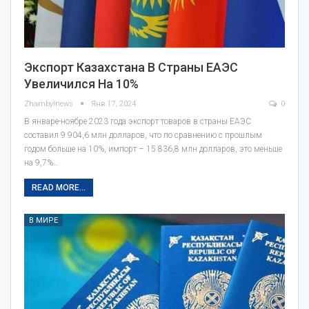
Экспорт Казахстана В Страны ЕАЭС
Увеличился На 10%
Zhambylnews
Янв 17, 2024
0
В январе-ноябре 2023 года экспорт товаров в страны ЕАЭС
составил 9 904,6 млн долларов, что по сравнению с прошлым
годом больше на 10%, импорт – 15 836,8 млн долларов, это меньше
на 9,7%…
READ MORE...
В МИРЕ