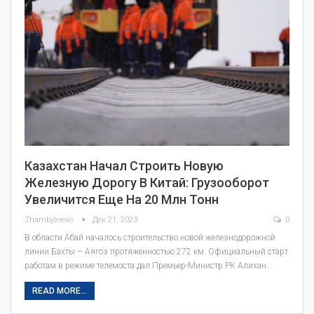
Казахстан Начал Строить Новую
Железную Дорогу В Китай: Грузооборот
Увеличится Еще На 20 Млн Тонн
Zhambylnews
Дек 21, 2023
0
В области Абай началось строительство новой железнодорожной
линии Бахты – Аягоз протяженностью 272 км. Официальный старт
работам в режиме телемоста дал Премьер-Министр РК Алихан…
READ MORE...