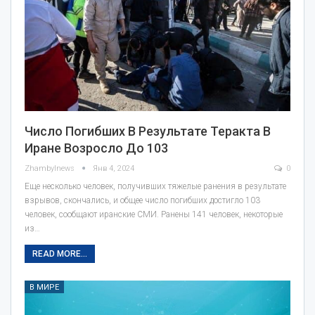
Число Погибших В Результате Теракта В
Иране Возросло До 103
Zhambylnews
Янв 4, 2024
0
Еще несколько человек, получивших тяжелые ранения в результате
взрывов, скончались, и общее число погибших достигло 103
человек, сообщают иранские СМИ. Ранены 141 человек, некоторые
из…
READ MORE...
В МИРЕ