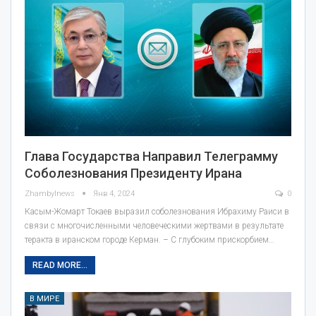
Глава Государства Направил Телеграмму
Соболезнования Президенту Ирана
Zhambylnews
Янв 4, 2024
0
Касым-Жомарт Токаев выразил соболезнования Ибрахиму Раиси в
связи с многочисленными человеческими жертвами в результате
теракта в иранском городе Керман. – С глубоким прискорбием…
READ MORE...
В МИРЕ