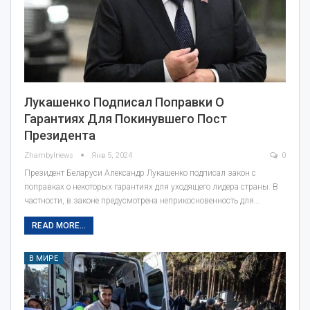
Лукашенко Подписал Поправки О
Гарантиях Для Покинувшего Пост
Президента
Zhambylnews
Янв 5, 2024
0
Президент Беларуси Александр Лукашенко подписал закон с
поправках о некоторых гарантиях для уходящего лидера страны. В
частности, в законе предусмотрена неприкосновенность для…
READ MORE...
В МИРЕ