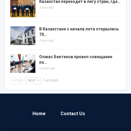
Казахстан переходит в лигу стран, где…
3 дня ago
В Казахстане с начала лета открылись
70…
4 дня ago
Олжас Бектенов провел совещание
по…
5 дней ago
PREV
NEXT
1 of 4 503
Home
Contact Us