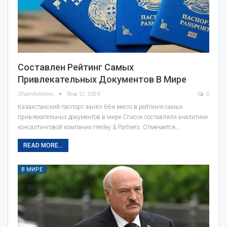
Составлен Рейтинг Самых
Привлекательных Документов В Мире
Zhambylnews
Янв 12, 2024
0
Казахстанский паспорт занял 66-е место в рейтинге самых
привлекательных документов в мире Список составляли аналитики
консалтинговой компании Henley & Partners. Отмечается,…
READ MORE...
В МИРЕ