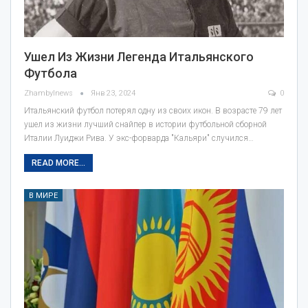
Ушел Из Жизни Легенда Итальянского
Футбола
Zhambylnews
Янв 23, 2024
0
Итальянский футбол потерял одну из своих икон. В возрасте 79 лет
ушел из жизни лучший снайпер в истории футбольной сборной
Италии Луиджи Рива. У экс-форварда "Кальяри" случился…
READ MORE...
В МИРЕ