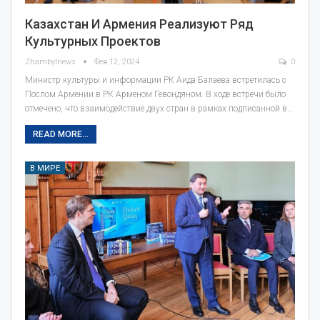
Казахстан И Армения Реализуют Ряд
Культурных Проектов
Zhambylnews
Фев 12, 2024
0
Министр культуры и информации РК Аида Балаева встретилась с
Послом Армении в РК Арменом Гевондяном. В ходе встречи было
отмечено, что взаимодействие двух стран в рамках подписанной в…
READ MORE...
В МИРЕ