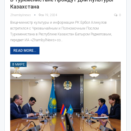
Казахстана
Zhambylnews
Фев 19, 2024
0
Вице-министр культуры и информации РК Ербол Аликулов
встретился с Чрезвычайным и Полномочным Послом
Туркменистана в Республике Казахстан Батыром Реджеповым,
передает ИА «ZhambylNews» со…
READ MORE...
В МИРЕ