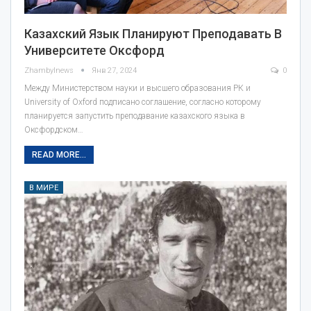
Казахский Язык Планируют Преподавать В
Университете Оксфорд
Zhambylnews
Янв 27, 2024
0
Между Министерством науки и высшего образования РК и
University of Oxford подписано соглашение, согласно которому
планируется запустить преподавание казахского языка в
Оксфордском…
READ MORE...
В МИРЕ