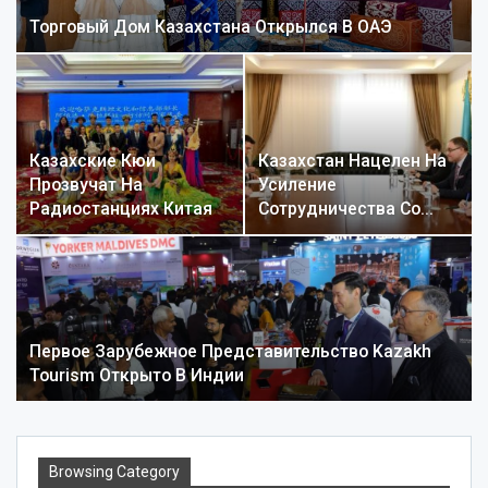
Торговый Дом Казахстана Открылся В ОАЭ
Казахские Кюи
Казахстан Нацелен На
Прозвучат На
Усиление
Радиостанциях Китая
Сотрудничества Со…
Первое Зарубежное Представительство Kazakh
Tourism Открыто В Индии
Browsing Category