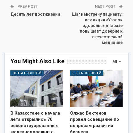
PREV POST
NEXT POST
Десять лет достижении
Шаг навстречу пациенту:
как акция «Уголок
здоровья» в Таразе
повышает доверие к
отечественной
медицине
You Might Also Like
All
ЛЕНТА НОВОСТЕЙ
ЛЕНТА НОВОСТЕЙ
В Казахстане с начала
Олжас Бектенов
лета открылись 70
провел совещание по
реконструированных
вопросам развития
железнодорожных
бизнеса