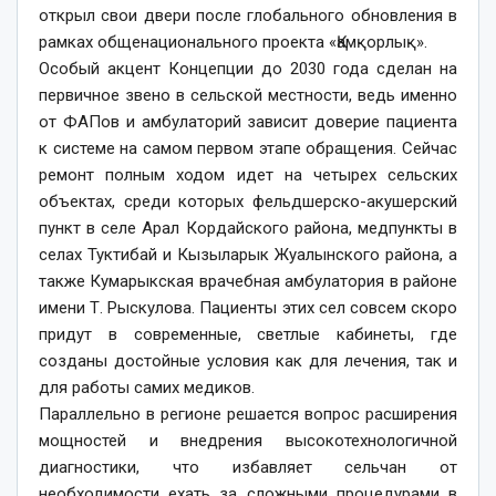
открыл свои двери после глобального обновления в
рамках общенационального проекта «Қамқорлық».
Особый акцент Концепции до 2030 года сделан на
первичное звено в сельской местности, ведь именно
от ФАПов и амбулаторий зависит доверие пациента
к системе на самом первом этапе обращения. Сейчас
ремонт полным ходом идет на четырех сельских
объектах, среди которых фельдшерско-акушерский
пункт в селе Арал Кордайского района, медпункты в
селах Туктибай и Кызыларык Жуалынского района, а
также Кумарыкская врачебная амбулатория в районе
имени Т. Рыскулова. Пациенты этих сел совсем скоро
придут в современные, светлые кабинеты, где
созданы достойные условия как для лечения, так и
для работы самих медиков.
Параллельно в регионе решается вопрос расширения
мощностей и внедрения высокотехнологичной
диагностики, что избавляет сельчан от
необходимости ехать за сложными процедурами в