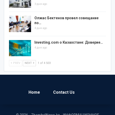
3 дня ago
Олжас Бектенов провел совещание
по…
4 дня ago
Investing.com о Казахстане: Доверие…
4 дня ago
PREV
NEXT
1 of 4 503
Home
Contact Us
© 2026 - ZhambylNews.kz - ИНФОРМАЦИОННОЕ