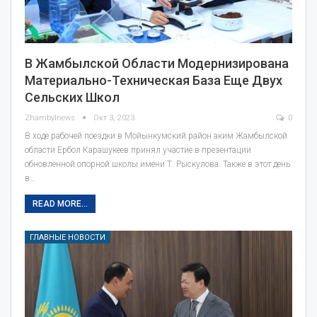
В Жамбылской Области Модернизирована
Материально-Техническая База Еще Двух
Сельских Школ
Zhambylnews
Окт 3, 2023
0
В ходе рабочей поездки в Мойынкумский район аким Жамбылской
области Ербол Карашукеев принял участие в презентации
обновленной опорной школы имени Т. Рыскулова. Также в этот день
в…
READ MORE...
ГЛАВНЫЕ НОВОСТИ