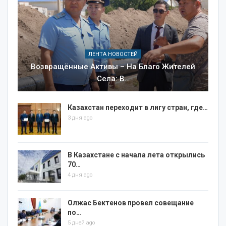
ЛЕНТА НОВОСТЕЙ
Возвращённые Активы – На Благо Жителей
Села: В…
Казахстан переходит в лигу стран, где…
3 дня ago
В Казахстане с начала лета открылись
70…
4 дня ago
Олжас Бектенов провел совещание
по…
5 дней ago