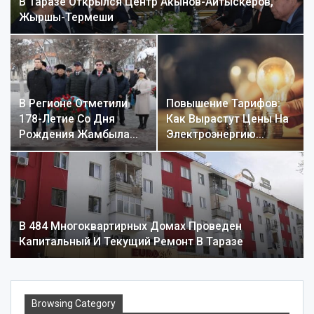
В Таразе Открылся Центр Акынов-Айтыскеров,
Жыршы-Термеши
В Регионе Отметили
Повышение Тарифов:
178-Летие Со Дня
Как Вырастут Цены На
Рождения Жамбыла…
Электроэнергию…
В 484 Многоквартирных Домах Проведен
Капитальный И Текущий Ремонт В Таразе
Browsing Category