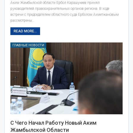
Аким Жамбылской области Ербол Карашукеев принял
руководителей правоохранительных органов региона. В ходе
встречи с председателем областного суда Ерболом Ахметжановым
рассмотрены…
READ MORE...
ГЛАВНЫЕ НОВОСТИ
С Чего Начал Работу Новый Аким
Жамбылской Области