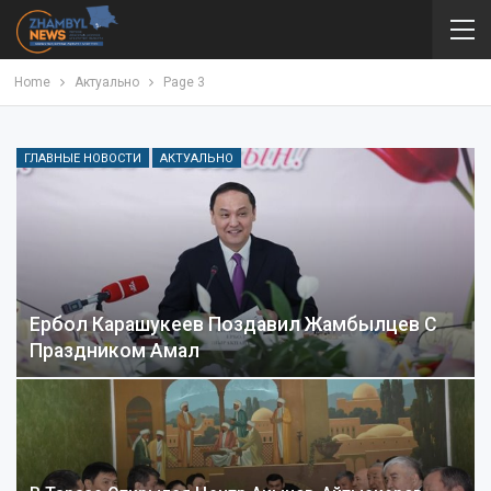
Home
Актуально
Page 3
ГЛАВНЫЕ НОВОСТИ
АКТУАЛЬНО
Ербол Карашукеев Поздавил Жамбылцев С
Праздником Амал