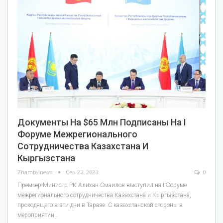
Документы На $65 Млн Подписаны На I
Форуме Межрегионального
Сотрудничества Казахстана И
Кыргызстана
Zhambylnews
Сен 23, 2023
0
Премьер-Министр РК Алихан Смаилов выступил на I Форуме
межрегионального сотрудничества Казахстана и Кыргызстана,
проходящего в эти дни в Таразе. С казахстанской стороны в
мероприятии…