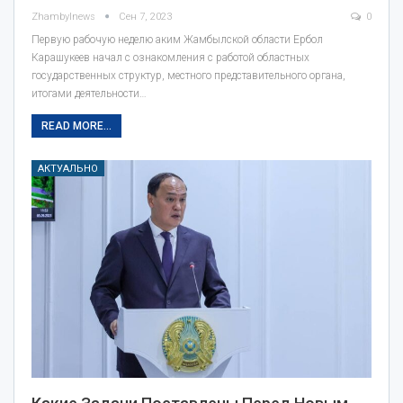
Zhambylnews
Сен 7, 2023
0
Первую рабочую неделю аким Жамбылской области Ербол
Карашукеев начал с ознакомления с работой областных
государственных структур, местного представительного органа,
итогами деятельности…
READ MORE...
АКТУАЛЬНО