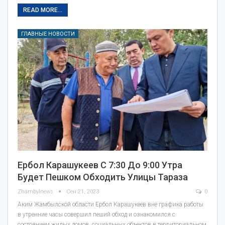
READ MORE...
ГЛАВНЫЕ НОВОСТИ
Ербол Карашукеев С 7:30 До 9:00 Утра
Будет Пешком Обходить Улицы Тараза
Zhambylnews
Сен 21, 2023
0
Аким Жамбылской области Ербол Карашукеев вне графика работы
в утренние часы совершил пеший обход и ознакомился с
состоянием жилых домов, социальных объектов в территориальном