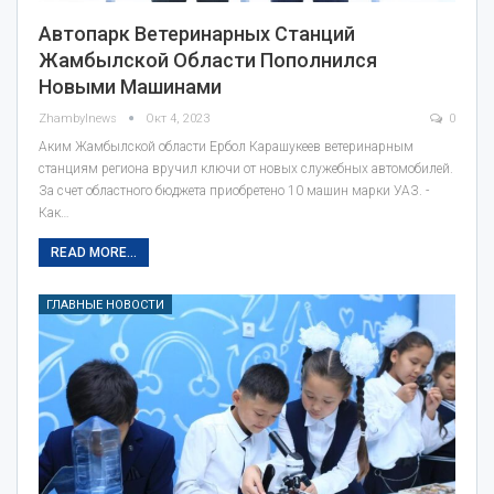
Автопарк Ветеринарных Станций
Жамбылской Области Пополнился
Новыми Машинами
Zhambylnews
Окт 4, 2023
0
Аким Жамбылской области Ербол Карашукеев ветеринарным
станциям региона вручил ключи от новых служебных автомобилей.
За счет областного бюджета приобретено 10 машин марки УАЗ. -
Как…
READ MORE...
ГЛАВНЫЕ НОВОСТИ