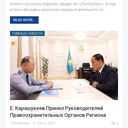
области Нургалыма Абдирова, передает ИА «ZhambylNews». В ходе
встречи обсуждены результаты надзорной деятельности по…
READ MORE...
ГЛАВНЫЕ НОВОСТИ
Е. Карашукеев Принял Руководителей
Правоохранительных Органов Региона
Zhambylnews
Сен 9, 2023
0