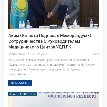
Аким Области Подписал Меморандум О
Сотрудничестве С Руководителем
Медицинского Центра УДП РК
Zhambylnews
Сен 29, 2023
0
Аким Жамбылской области Ербол Карашукеев и руководитель
Медицинского центра Управления делами Президента РК Алексей
Цой подписали Меморандум о сотрудничестве. Данное
мероприятие…
READ MORE...
ГЛАВНЫЕ НОВОСТИ