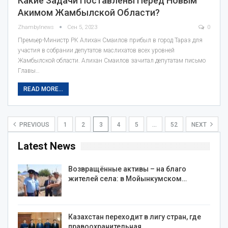
Какие Задачи Поставлены Перед Новым
Акимом Жамбылской Области?
Zhambylnews
Сен 5, 2023
0
Премьер-Министр РК Алихан Смаилов прибыл в город Тараз для
участия в собрании депутатов маслихатов всех уровней
Жамбылской области. Алихан Смаилов зачитал депутатам письмо
Главы…
READ MORE...
PREVIOUS
1
2
3
4
5
…
52
NEXT
Latest News
Возвращённые активы – на благо
жителей села: в Мойынкумском…
Казахстан переходит в лигу стран, где
правоохранительная…