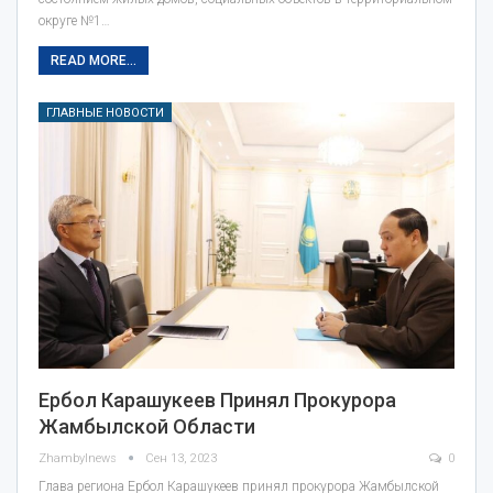
округе №1…
READ MORE...
ГЛАВНЫЕ НОВОСТИ
Ербол Карашукеев Принял Прокурора
Жамбылской Области
Zhambylnews
Сен 13, 2023
0
Глава региона Ербол Карашукеев принял прокурора Жамбылской