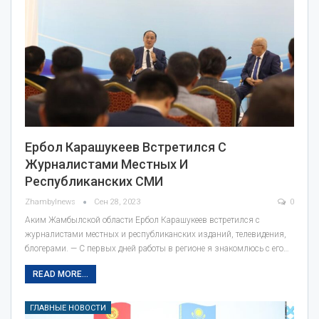
Ербол Карашукеев Встретился С
Журналистами Местных И
Республиканских СМИ
Zhambylnews
Сен 28, 2023
0
Аким Жамбылской области Ербол Карашукеев встретился с
журналистами местных и республиканских изданий, телевидения,
блогерами. — С первых дней работы в регионе я знакомлюсь с его…
READ MORE...
ГЛАВНЫЕ НОВОСТИ