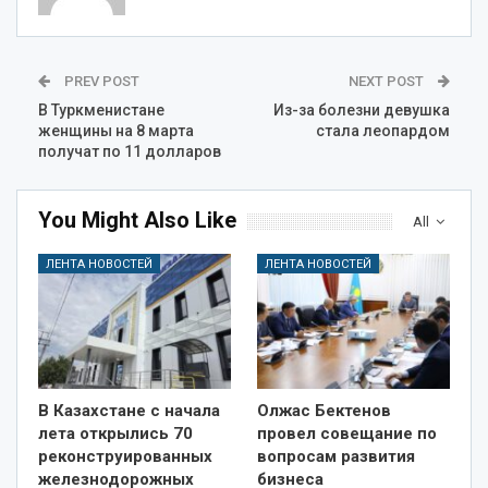
PREV POST
NEXT POST
В Туркменистане
Из-за болезни девушка
женщины на 8 марта
стала леопардом
получат по 11 долларов
You Might Also Like
All
ЛЕНТА НОВОСТЕЙ
ЛЕНТА НОВОСТЕЙ
В Казахстане с начала
Олжас Бектенов
лета открылись 70
провел совещание по
реконструированных
вопросам развития
железнодорожных
бизнеса