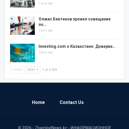
2 дня ago
Олжас Бектенов провел совещание
по…
3 дня ago
Investing.com о Казахстане: Доверие…
3 дня ago
PREV
NEXT
1 of 4 503
Home
Contact Us
© 2026 - ZhambylNews.kz - ИНФОРМАЦИОННОЕ