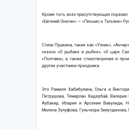
Кроме того, всех присутствующих порази
«Евгений Онегин» — «Письмо к Татьяне» Р
Стихи Пушкина, такие как «Узник», «Анчар»
сказок «О рыбаке и рыбке», «О царе Сал
«Полтава», а также стихотворения и про
другие участники праздника.
Это Рамиля Хабибулина, Ольга и Виктор
Петрушова, Темирлан Хадербай, Валерия
Аубакир, Илария и Арсения Вавулиди, Н
Милена Зулуфова, Гульчехра Зияутдинова, 