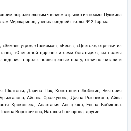
л своим выразительным чтением отрывка из поэмы Пушкина
устам Миршарипов, ученик средней школы № 2 Тараза.
, «Зимнее утро», «Талисман», «Бесы», «Цветок», отрывки из
тане», «О мертвой царевне и семи богатырях», из поэмы
изведения в прозе, посвященные поэту, отлично читали и
ия Шкатовы, Дарина Пак, Константин Любитин, Виктория
 Брызгалова, Айсана Оразкулова, Даяна Рыспекова, Айша
астя Крокошева, Анастасия Алещенко, Елена Бабикова,
Полина Воротникова, Наталья Гончарова, другие.