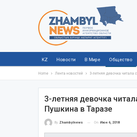
KZ
Новости
В Мире
Общество
Home
Лента новостей
3-летняя девочка читала 
3-летняя девочка читал
Пушкина в Таразе
On
Июн 6, 2018
By
Zhambylnews