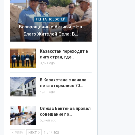
ЛЕНТА НОВОСТЕЙ
Возвращённые Активы – На
Благо Жителей Села: В…
Казахстан переходит в
лигу стран, где…
3 дня ago
В Казахстане с начала
лета открылись 70…
4 дня ago
Олжас Бектенов провел
совещание по…
5 дней ago
PREV
NEXT
1 of 4 503