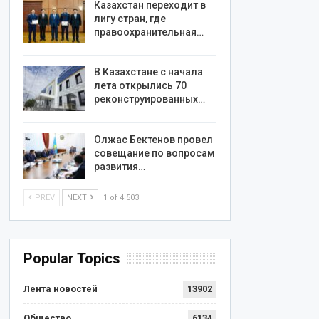
Казахстан переходит в
лигу стран, где
правоохранительная…
В Казахстане с начала
лета открылись 70
реконструированных…
Олжас Бектенов провел
совещание по вопросам
развития…
PREV
NEXT
1 of 4 503
Popular Topics
Лента новостей
13902
Общество
6134