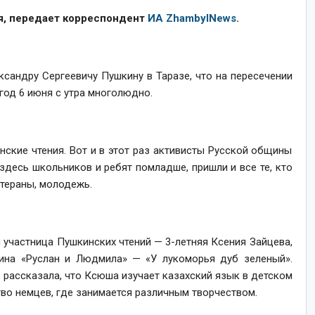
я, передает корреспондент
ИА ZhambylNews
.
ксандру Сергеевичу Пушкину в Таразе, что на пересечении
год 6 июня с утра многолюдно.
нские чтения. Вот и в этот раз активисты Русской общины
десь школьников и ребят помладше, пришли и все те, кто
етераны, молодежь.
участница Пушкинских чтений — 3-летняя Ксения Зайцева,
ина «Руслан и Людмила» — «У лукоморья дуб зеленый».
рассказала, что Ксюша изучает казахский язык в детском
во немцев, где занимается различным творчеством.