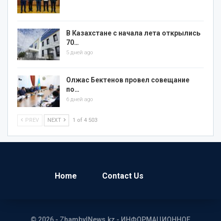
В Казахстане с начала лета открылись
70…
5 дней ago
Олжас Бектенов провел совещание
по…
6 дней ago
PREV
NEXT
1 of 4 503
Home
Contact Us
© 2026 - ZhambylNews.kz - ИНФОРМАЦИОННОЕ