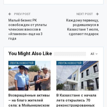
PREV POST
NEXT POST
Малый бизнес РК
Каждому первенцу,
освобожден от уплаты
родившемуся в
членских взносов в
Казахстане 1 июля,
«Атамекен» еще на 3
сделают подарок
года
You Might Also Like
All
ЛЕНТА НОВОСТЕЙ
ЛЕНТА НОВОСТЕЙ
Возвращённые активы
В Казахстане с начала
– на благо жителей
лета открылись 70
села: в Мойынкумском
реконструированных