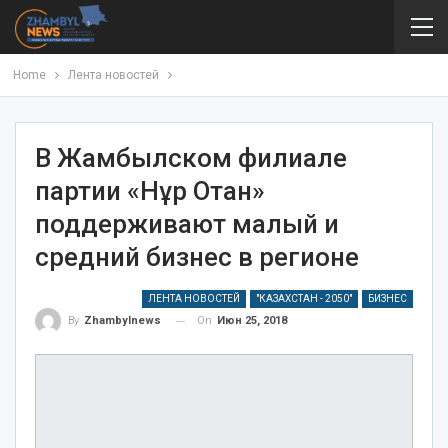
Home
Лента новостей
В Жамбылском филиале
партии «Нұр Отан»
поддерживают малый и
средний бизнес в регионе
ЛЕНТА НОВОСТЕЙ
"КАЗАХСТАН - 2050"
БИЗНЕС
On
Июн 25, 2018
By
Zhambylnews