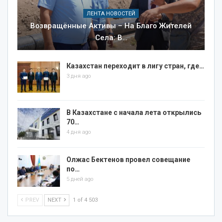
ЛЕНТА НОВОСТЕЙ
Возвращённые Активы – На Благо Жителей
Села: В…
Казахстан переходит в лигу стран, где…
3 дня ago
В Казахстане с начала лета открылись
70…
4 дня ago
Олжас Бектенов провел совещание
по…
5 дней ago
PREV
NEXT
1 of 4 503