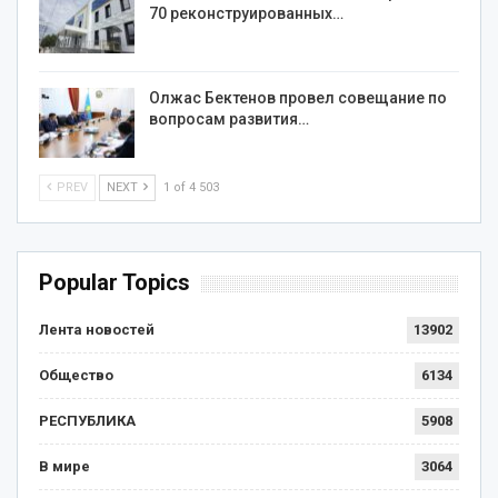
70 реконструированных…
Олжас Бектенов провел совещание по
вопросам развития…
PREV
NEXT
1 of 4 503
Popular Topics
Лента новостей
13902
Общество
6134
РЕСПУБЛИКА
5908
В мире
3064