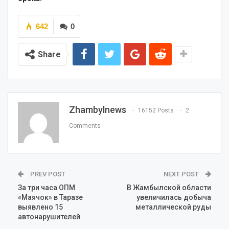
642
0
Share
Zhambylnews
16152 Posts
2
Comments
PREV POST
NEXT POST
За три часа ОПМ
В Жамбылской области
«Маячок» в Таразе
увеличилась добыча
выявлено 15
металлической руды
автонарушителей