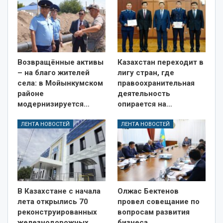
Возвращённые активы
Казахстан переходит в
– на благо жителей
лигу стран, где
села: в Мойынкумском
правоохранительная
районе
деятельность
модернизируется…
опирается на…
ЛЕНТА НОВОСТЕЙ
ЛЕНТА НОВОСТЕЙ
В Казахстане с начала
Олжас Бектенов
лета открылись 70
провел совещание по
реконструированных
вопросам развития
железнодорожных
бизнеса