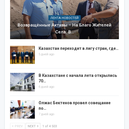
ЛЕНТА НОВОСТЕЙ
Возвращённые Активы – На Благо Жителей
Села: В…
Казахстан переходит в лигу стран, где…
5 дней ago
В Казахстане с начала лета открылись
70…
6 дней ago
Олжас Бектенов провел совещание
по…
7 дней ago
PREV
NEXT
1 of 4 503