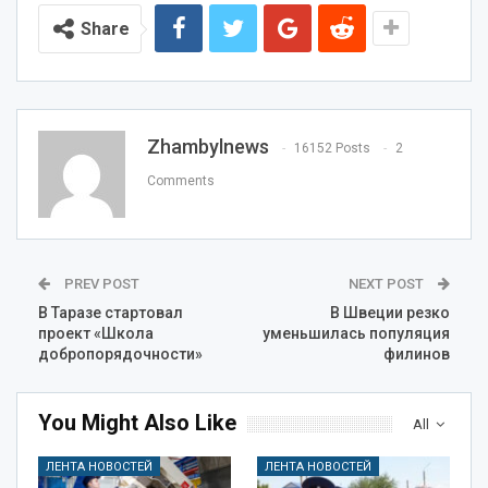
Share
Zhambylnews
16152 Posts
2
Comments
PREV POST
NEXT POST
В Таразе стартовал
В Швеции резко
проект «Школа
уменьшилась популяция
добропорядочности»
филинов
You Might Also Like
All
ЛЕНТА НОВОСТЕЙ
ЛЕНТА НОВОСТЕЙ