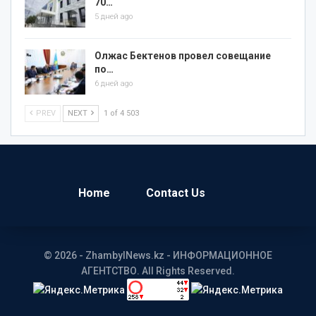
70…
5 дней ago
Олжас Бектенов провел совещание
по…
6 дней ago
PREV
NEXT
1 of 4 503
Home
Contact Us
© 2026 - ZhambylNews.kz - ИНФОРМАЦИОННОЕ
АГЕНТСТВО. All Rights Reserved.