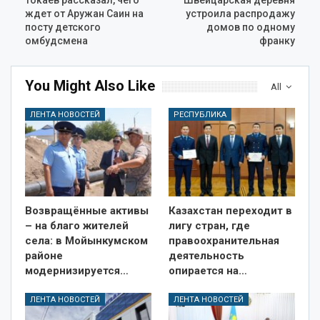
Токаев рассказал, чего
Швейцарская деревня
ждет от Аружан Саин на
устроила распродажу
посту детского
домов по одному
омбудсмена
франку
You Might Also Like
All
ЛЕНТА НОВОСТЕЙ
РЕСПУБЛИКА
Возвращённые активы
Казахстан переходит в
– на благо жителей
лигу стран, где
села: в Мойынкумском
правоохранительная
районе
деятельность
модернизируется…
опирается на…
ЛЕНТА НОВОСТЕЙ
ЛЕНТА НОВОСТЕЙ