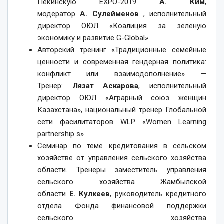
Пекинскую ЕХРО-2019
А.
Ким
,
модератор
А.
Сулейменов
, исполнительный
директор ОЮЛ «Коалиция за зеленую
экономику и развитие G-Global».
Авторский тренинг «Традиционные семейные
ценности и современная гендерная политика:
конфликт или взаимодополнение» —
Тренер:
Лязат
Аскарова
, исполнительный
директор ОЮЛ «Аграрный союз женщин
Казахстана», национальный тренер Глобальной
сети фасилитаторов WLP «Women Learning
partnership s»
Семинар по теме кредитования в сельском
хозяйстве от управления сельского хозяйства
области. Тренеры заместитель управления
сельского хозяйства Жамбылской
области
Е.
Кулкеев
, руководитель кредитного
отдела Фонда финансовой поддержки
сельского хозяйства