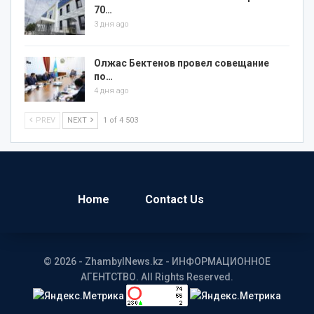
70…
3 дня ago
Олжас Бектенов провел совещание
по…
4 дня ago
PREV
NEXT
1 of 4 503
Home
Contact Us
© 2026 - ZhambylNews.kz - ИНФОРМАЦИОННОЕ
АГЕНТСТВО. All Rights Reserved.