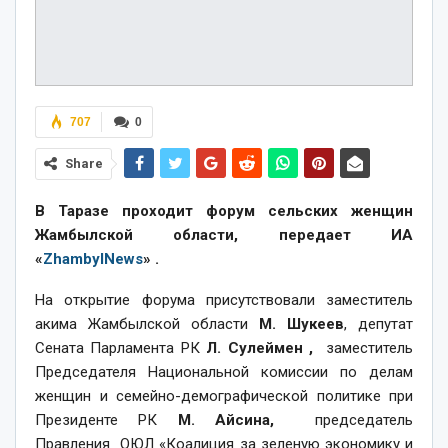
707
0
Share
В Таразе проходит форум сельских женщин
Жамбылской области, передает ИА
«
ZhambylNews
» .
На открытие форума присутствовали заместитель
акима Жамбылской области
М.
Шукеев
, депутат
Сената Парламента РК
Л.
Сулеймен ,
заместитель
Председателя Национальной комиссии по делам
женщин и семейно-демографической политике при
Президенте РК
М.
Айсина,
председатель
Правления ОЮЛ «Коалиция за зеленую экономику и