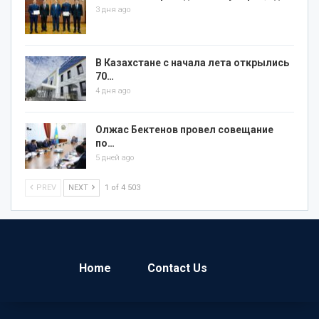
3 дня ago
В Казахстане с начала лета открылись
70…
4 дня ago
Олжас Бектенов провел совещание
по…
5 дней ago
PREV
NEXT
1 of 4 503
Home
Contact Us