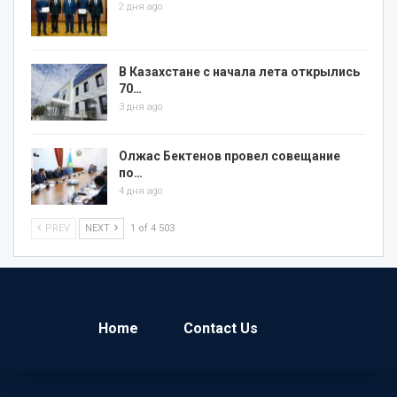
2 дня ago
В Казахстане с начала лета открылись
70…
3 дня ago
Олжас Бектенов провел совещание
по…
4 дня ago
PREV
NEXT
1 of 4 503
Home
Contact Us