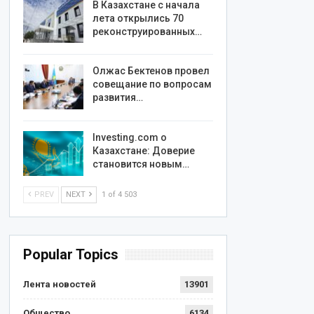
В Казахстане с начала
лета открылись 70
реконструированных…
Олжас Бектенов провел
совещание по вопросам
развития…
Investing.com о
Казахстане: Доверие
становится новым…
PREV
NEXT
1 of 4 503
Popular Topics
Лента новостей
13901
Общество
6134