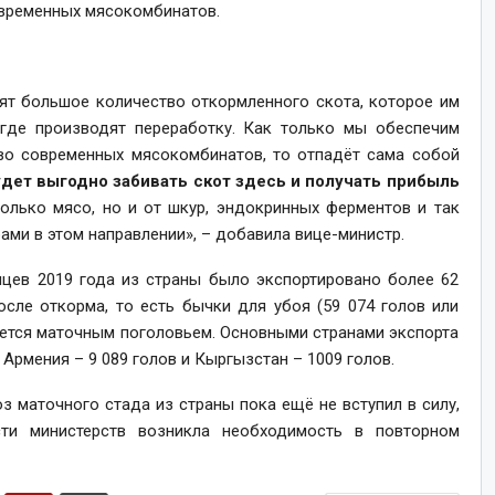
овременных мясокомбинатов.
ят большое количество откормленного скота, которое им
где производят переработку. Как только мы обеспечим
тво современных мясокомбинатов, то отпадёт сама собой
удет выгодно забивать скот здесь и получать прибыль
только мясо, но и от шкур, эндокринных ферментов и так
ами в этом направлении», – добавила вице-министр.
яцев 2019 года из страны было экспортировано более 62
осле откорма, то есть бычки для убоя (59 074 голов или
ляется маточным поголовьем. Основными странами экспорта
 Армения – 9 089 голов и Кыргызстан – 1009 голов.
з маточного стада из страны пока ещё не вступил в силу,
сти министерств возникла необходимость в повторном