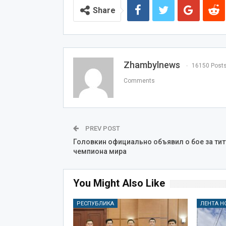
Share
Zhambylnews
16150 Post
Comments
PREV POST
Головкин официально объявил о бое за тит
чемпиона мира
You Might Also Like
РЕСПУБЛИКА
ЛЕНТА Н