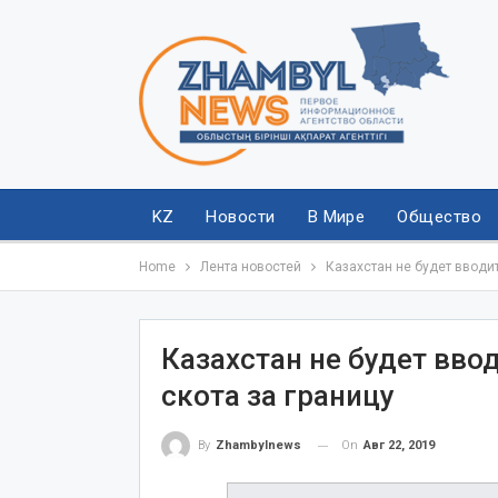
KZ
Новости
В Мире
Общество
Home
Лента новостей
Казахстан не будет вводит
Казахстан не будет вво
скота за границу
On
Авг 22, 2019
By
Zhambylnews