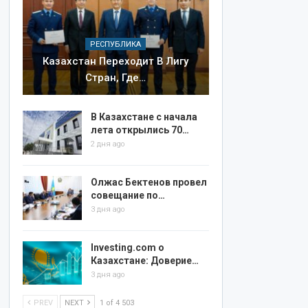
РЕСПУБЛИКА
Казахстан Переходит В Лигу
Стран, Где…
В Казахстане с начала
лета открылись 70…
2 дня ago
Олжас Бектенов провел
совещание по…
3 дня ago
Investing.com о
Казахстане: Доверие…
3 дня ago
PREV
NEXT
1 of 4 503