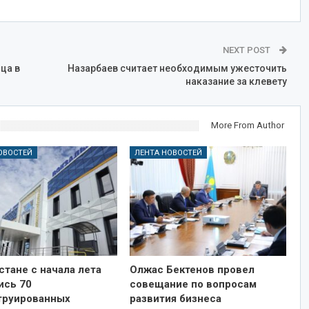
NEXT POST
ца в
Назарбаев считает необходимым ужесточить
наказание за клевету
More From Author
ОВОСТЕЙ
ЛЕНТА НОВОСТЕЙ
стане с начала лета
Олжас Бектенов провел
ись 70
совещание по вопросам
труированных
развития бизнеса