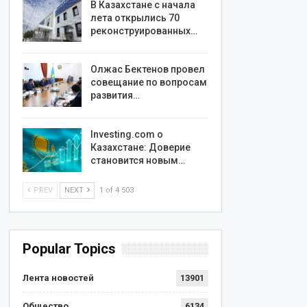
В Казахстане с начала
лета открылись 70
реконструированных…
Олжас Бектенов провел
совещание по вопросам
развития…
Investing.com о
Казахстане: Доверие
становится новым…
PREV
NEXT
1 of 4 503
Popular Topics
Лента новостей
13901
Общество
6134