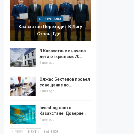
РЕСПУБЛИКА
Казахстан Переходит В Лигу
Стран, Где…
В Казахстане с начала
лета открылись 70…
3 дня ago
Олжас Бектенов провел
совещание по…
4 дня ago
Investing.com о
Казахстане: Доверие…
4 дня ago
PREV
NEXT
1 of 4 503