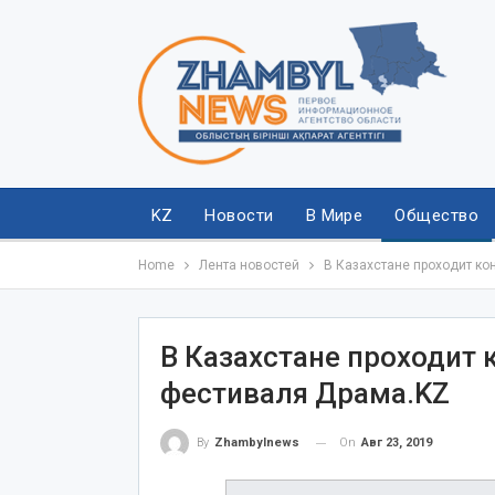
KZ
Новости
В Мире
Общество
Home
Лента новостей
В Казахстане проходит ко
В Казахстане проходит 
фестиваля Драма.KZ
On
Авг 23, 2019
By
Zhambylnews