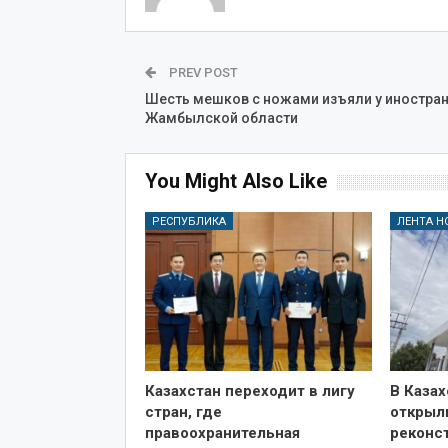
PREV POST
Шесть мешков с ножами изъяли у иностран
Жамбылской области
You Might Also Like
РЕСПУБЛИКА
ЛЕНТА Н
Казахстан переходит в лигу
В Казах
стран, где
открыл
правоохранительная
реконс