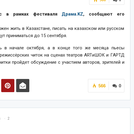
566
0
ес в рамках фестиваля
Драма.KZ
, сообщают его
лжен жить в Казахстане, писать на казахском или русском
дут приниматься до 15 сентября.
ть в начале октября, а в конце того же месяца пьесы
 режиссёрских читок на сценах театров ARTиШОК и ГАРТД
итки пройдет обсуждение с участием авторов, зрителей и
566
0
s
2