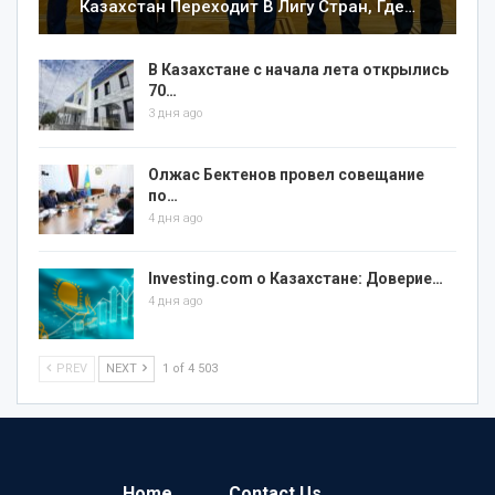
Казахстан Переходит В Лигу Стран, Где…
В Казахстане с начала лета открылись
70…
3 дня ago
Олжас Бектенов провел совещание
по…
4 дня ago
Investing.com о Казахстане: Доверие…
4 дня ago
PREV
NEXT
1 of 4 503
Home
Contact Us