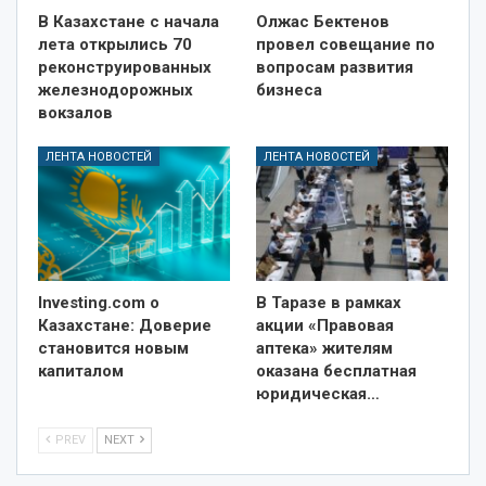
В Казахстане с начала
Олжас Бектенов
лета открылись 70
провел совещание по
реконструированных
вопросам развития
железнодорожных
бизнеса
вокзалов
ЛЕНТА НОВОСТЕЙ
ЛЕНТА НОВОСТЕЙ
Investing.com о
В Таразе в рамках
Казахстане: Доверие
акции «Правовая
становится новым
аптека» жителям
капиталом
оказана бесплатная
юридическая…
PREV
NEXT