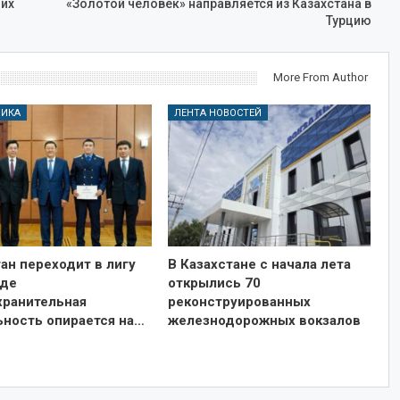
их
«Золотой человек» направляется из Казахстана в
Турцию
More From Author
ЛИКА
ЛЕНТА НОВОСТЕЙ
ан переходит в лигу
В Казахстане с начала лета
где
открылись 70
хранительная
реконструированных
ьность опирается на…
железнодорожных вокзалов