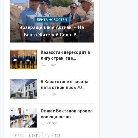
ЛЕНТА НОВОСТЕЙ
Возвращённые Активы – На
Благо Жителей Села: В…
Казахстан переходит в
лигу стран, где…
3 дня ago
В Казахстане с начала
лета открылись 70…
4 дня ago
Олжас Бектенов провел
совещание по…
5 дней ago
PREV
NEXT
1 of 4 503