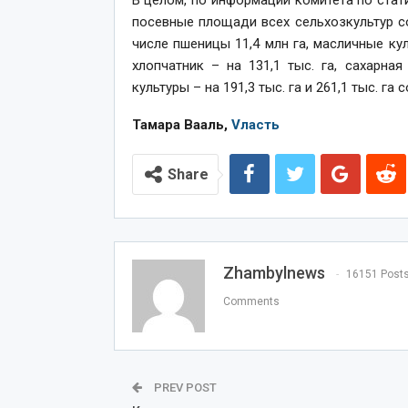
В целом, по информации комитета по стат
посевные площади всех сельхозкультур сос
числе пшеницы 11,4 млн га, масличные кул
хлопчатник – на 131,1 тыс. га, сахарна
культуры – на 191,3 тыс. га и 261,1 тыс. га 
Тамара Вааль,
Vласть
Share
Zhambylnews
16151 Post
Comments
PREV POST