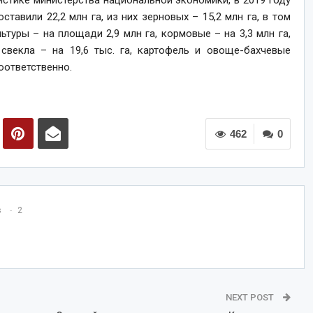
истике министерства национальной экономики, в 2019 году
тавили 22,2 млн га, из них зерновых – 15,2 млн га, в том
ьтуры – на площади 2,9 млн га, кормовые – на 3,3 млн га,
я свекла – на 19,6 тыс. га, картофель и овоще-бахчевые
соответственно.
462
0
s
2
NEXT POST