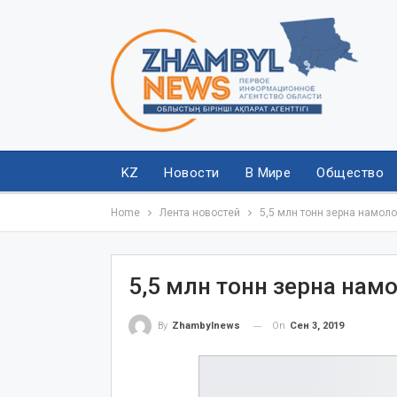
KZ
Новости
В Мире
Общество
Home
Лента новостей
5,5 млн тонн зерна намол
5,5 млн тонн зерна нам
On
Сен 3, 2019
By
Zhambylnews