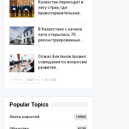
Казахстан переходит в
лигу стран, где
правоохранительная…
В Казахстане с начала
лета открылись 70
реконструированных…
Олжас Бектенов провел
совещание по вопросам
развития…
PREV
NEXT
1 of 4 503
Popular Topics
Лента новостей
13902
Общество
6134