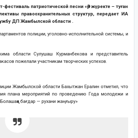
т-фестиваль патриотической песни «Әр жүректе – туған
лективы правоохранительных структур, передает ИА
лужбу ДП Жамбылской области .
партаментов полиции, уголовно-исполнительной системы, и
акима области Сулушаш Курманбекова и представитель
акасов пожелали участникам творческих успехов.
лиции Жамбылской области Бахытжан Ералин отметил, что
ния плана мероприятий по проведению Года молодежи и
Болашаққа бағдар — рухани жаңғыру»