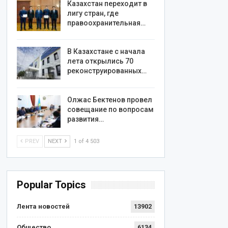
Казахстан переходит в
лигу стран, где
правоохранительная…
В Казахстане с начала
лета открылись 70
реконструированных…
Олжас Бектенов провел
совещание по вопросам
развития…
PREV
NEXT
1 of 4 503
Popular Topics
Лента новостей
13902
Общество
6134