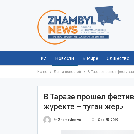
KZ
Новости
В Мире
Общество
Home
Лента новостей
В Таразе прошел фестиваль
В Таразе прошел фестив
жүректе – туған жер»
On
Сен 25, 2019
By
Zhambylnews