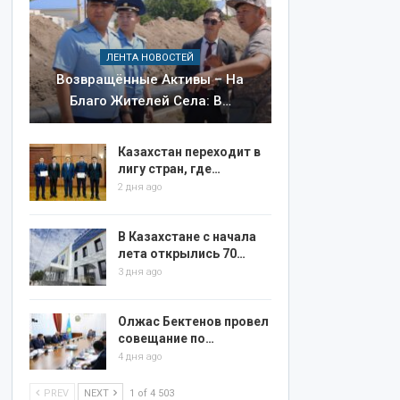
ЛЕНТА НОВОСТЕЙ
Возвращённые Активы – На
Благо Жителей Села: В…
Казахстан переходит в
лигу стран, где…
2 дня ago
В Казахстане с начала
лета открылись 70…
3 дня ago
Олжас Бектенов провел
совещание по…
4 дня ago
PREV
NEXT
1 of 4 503