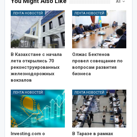
You Might Also Like
All
ЛЕНТА НОВОСТЕЙ
ЛЕНТА НОВОСТЕЙ
В Казахстане с начала
Олжас Бектенов
лета открылись 70
провел совещание по
реконструированных
вопросам развития
железнодорожных
бизнеса
вокзалов
ЛЕНТА НОВОСТЕЙ
ЛЕНТА НОВОСТЕЙ
Investing.com о
В Таразе в рамках