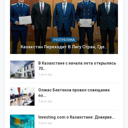
РЕСПУБЛИКА
Казахстан Переходит В Лигу Стран, Где…
В Казахстане с начала лета открылись
70…
2 дня ago
Олжас Бектенов провел совещание
по…
3 дня ago
Investing.com о Казахстане: Доверие…
3 дня ago