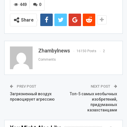
449
0
Share
Zhambylnews
16150 Posts
2
Comments
PREV POST
NEXT POST
Загрязненный воздух
Топ-5 самых необычных
провоцирует агрессию
изобретений,
придуманных
казахстанцами