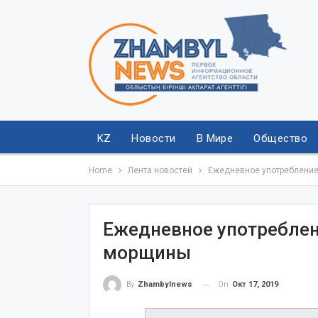
KZ
Новости
В Мире
Общество
Home
Лента новостей
Ежедневное употреблени
Ежедневное употребле
морщины
On
Окт 17, 2019
By
Zhambylnews