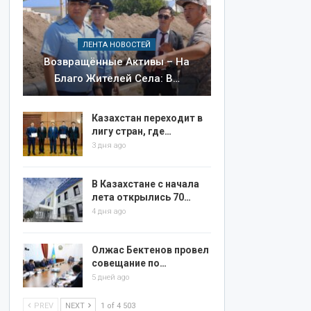
ЛЕНТА НОВОСТЕЙ
Возвращённые Активы – На
Благо Жителей Села: В…
Казахстан переходит в
лигу стран, где…
3 дня ago
В Казахстане с начала
лета открылись 70…
4 дня ago
Олжас Бектенов провел
совещание по…
5 дней ago
PREV
NEXT
1 of 4 503