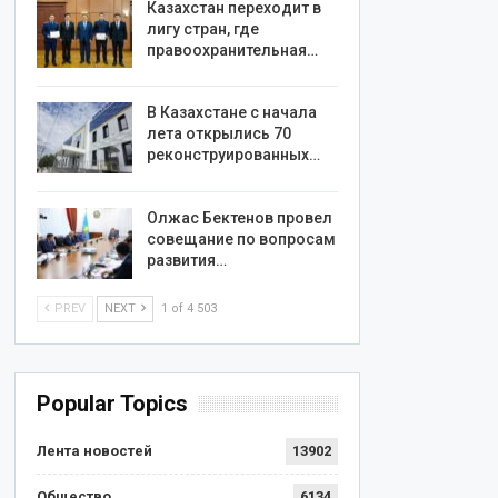
Казахстан переходит в
лигу стран, где
правоохранительная…
В Казахстане с начала
лета открылись 70
реконструированных…
Олжас Бектенов провел
совещание по вопросам
развития…
PREV
NEXT
1 of 4 503
Popular Topics
Лента новостей
13902
Общество
6134