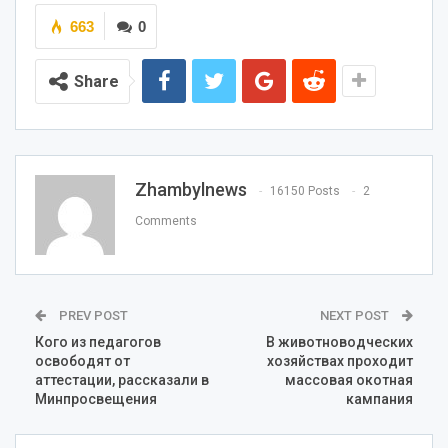
663
0
Share
Zhambylnews
16150 Posts
2
Comments
PREV POST
NEXT POST
Кого из педагогов
В животноводческих
освободят от
хозяйствах проходит
аттестации, рассказали в
массовая окотная
Минпросвещения
кампания