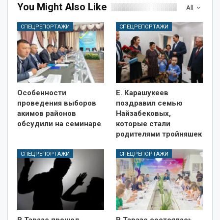
You Might Also Like
All
СПЕЦРЕПОРТАЖИ
СПЕЦРЕПОРТАЖИ
Особенности
Е. Карашукеев
проведения выборов
поздравил семью
акимов районов
Найзабековых,
обсудили на семинаре
которые стали
родителями тройняшек
СПЕЦРЕПОРТАЖИ
СПЕЦРЕПОРТАЖИ
В Таразе прошел
В Таразе состоялась