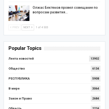
Олжас Бектенов провел совещание по
вопросам развития…
PREV
NEXT
1 of 4 503
Popular Topics
Лента новостей
13902
Общество
6134
РЕСПУБЛИКА
5908
В мире
3064
Закон и Право
2684
Область
2224