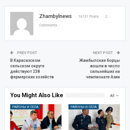
Zhambylnews
16151 Posts
2
Comments
PREV POST
NEXT POST
В Карасазском
Жамбылские борцы
сельском округе
вошли в число
действуют 238
сильнейших на
фермерских хозяйств
чемпионате Азии
You Might Also Like
All
РАЙОНЫ И СЕЛА
РАЙОНЫ И СЕЛА