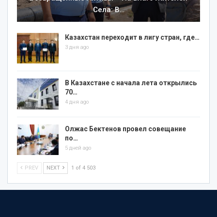
Села: В…
Казахстан переходит в лигу стран, где…
3 дня ago
В Казахстане с начала лета открылись
70…
4 дня ago
Олжас Бектенов провел совещание
по…
5 дней ago
PREV
NEXT
1 of 4 503