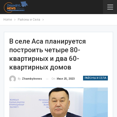
Home
Районы и Села
В селе Аса планируется
построить четыре 80-
квартирных и два 60-
квартирных домов
РАЙОНЫ И СЕЛА
On
Июл 25, 2023
By
Zhambylnews