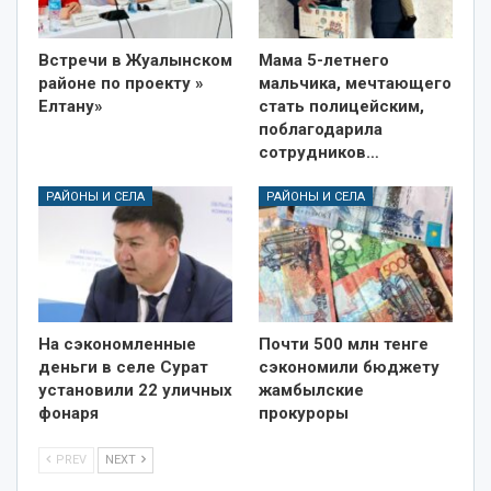
Встречи в Жуалынском
Мама 5-летнего
районе по проекту »
мальчика, мечтающего
Елтану»
стать полицейским,
поблагодарила
сотрудников…
РАЙОНЫ И СЕЛА
РАЙОНЫ И СЕЛА
На сэкономленные
Почти 500 млн тенге
деньги в селе Сурат
сэкономили бюджету
установили 22 уличных
жамбылские
фонаря
прокуроры
PREV
NEXT