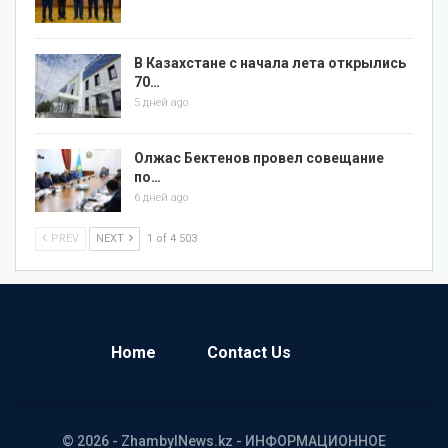
В Казахстане с начала лета открылись
70…
5 дней ago
Олжас Бектенов провел совещание
по…
6 дней ago
PREV
NEXT
1 of 4 503
Home
Contact Us
© 2026 - ZhambylNews.kz - ИНФОРМАЦИОННОЕ