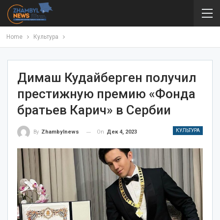
Home
Культура
Димаш Кудайберген получил
престижную премию «Фонда
братьев Карич» в Сербии
КУЛЬТУРА
On
Дек 4, 2023
By
Zhambylnews