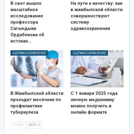
В свет вышло
На пути к качеству: как
масштабное
в жамбылской области
исследование
совершенствуют
профессора
систему
Сагындыка
здравоохранения
Ордабекова об
истоках…
ЗДРАВООХРАНЕНИЕ
ЗДРАВООХРАНЕНИЕ
В Жамбылской области
С 1 января 2025 года
проходит месячник по
личную медкнижку
профилактике
можно получить в
туберкулеза
онлайн формате
PREV
NEXT