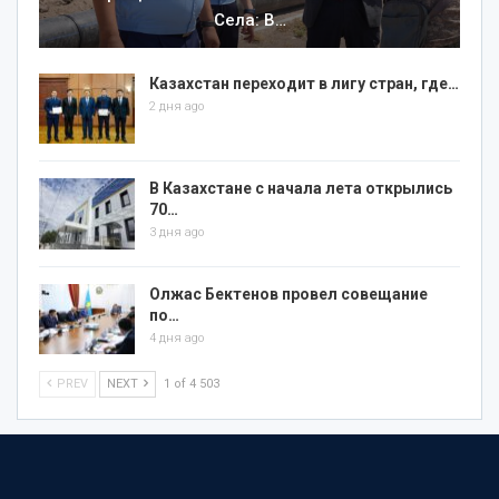
Села: В…
Казахстан переходит в лигу стран, где…
2 дня ago
В Казахстане с начала лета открылись
70…
3 дня ago
Олжас Бектенов провел совещание
по…
4 дня ago
PREV
NEXT
1 of 4 503