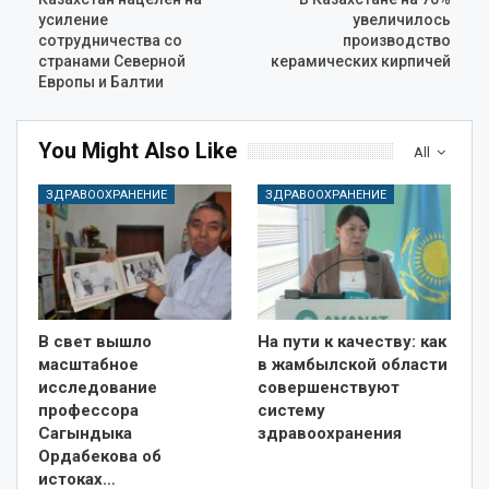
усиление
увеличилось
сотрудничества со
производство
странами Северной
керамических кирпичей
Европы и Балтии
You Might Also Like
All
ЗДРАВООХРАНЕНИЕ
ЗДРАВООХРАНЕНИЕ
В свет вышло
На пути к качеству: как
масштабное
в жамбылской области
исследование
совершенствуют
профессора
систему
Сагындыка
здравоохранения
Ордабекова об
истоках…