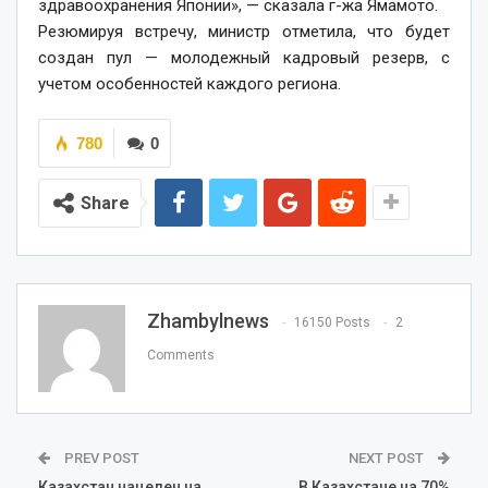
здравоохранения Японии», — сказала г-жа Ямамото.
Резюмируя встречу, министр отметила, что будет
создан пул — молодежный кадровый резерв, с
учетом особенностей каждого региона.
780
0
Share
Zhambylnews
16150 Posts
2
Comments
PREV POST
NEXT POST
Казахстан нацелен на
В Казахстане на 70%