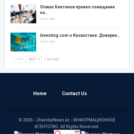
Олжас Бектенов провел совещание
по…
3 дня ago
Investing.com о Казахстане: Доверие…
3 дня ago
PREV
NEXT
1 of 4 503
Home
Contact Us
© 2026 - ZhambylNews.kz - ИНФОРМАЦИОННОЕ
АГЕНТСТВО. All Rights Reserved.