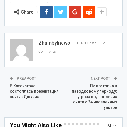
Share
Zhambylnews
16151 Posts
2
Comments
PREV POST
NEXT POST
В Казахстане
Подготовка к
состоялась презентация
паводковому периоду:
книги «Джучи»
угроза подтопления
снята с 34 населенных
пунктов
You Might Also Like
All