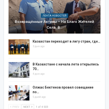
ЛЕНТА НОВОСТЕЙ
Возвращённые Активы – На Благо Жителей
Села: В…
Казахстан переходит в лигу стран, где…
3 дня ago
В Казахстане с начала лета открылись
70…
4 дня ago
Олжас Бектенов провел совещание
по…
5 дней ago
PREV
NEXT
1 of 4 503