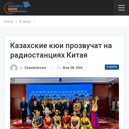
Home
В мире
Казахские кюи прозвучат на
радиостанциях Китая
В МИРЕ
On
Фев 28, 2024
By
Zhambylnews