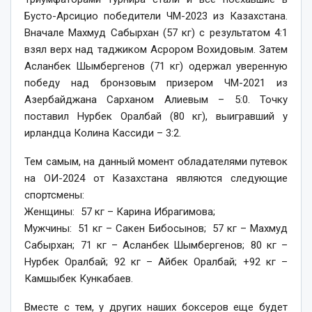
Бусто-Арсицио победители ЧМ-2023 из Казахстана.
Вначале Махмуд Сабырхан (57 кг) с результатом 4:1
взял верх над таджиком Асрором Вохидовым. Затем
Асланбек Шымбергенов (71 кг) одержал уверенную
победу над бронзовым призером ЧМ-2021 из
Азербайджана Сарханом Алиевым – 5:0. Точку
поставил Нурбек Оралбай (80 кг), выигравший у
ирландца Колина Кассиди – 3:2.
Тем самым, на данный момент обладателями путевок
на ОИ-2024 от Казахстана являются следующие
спортсмены:
Женщины: 57 кг – Карина Ибрагимова;
Мужчины: 51 кг – Сакен Бибосынов; 57 кг – Махмуд
Сабырхан; 71 кг – Асланбек Шымбергенов; 80 кг –
Нурбек Оралбай; 92 кг – Айбек Оралбай; +92 кг –
Камшыбек Кункабаев.
Вместе с тем, у других наших боксеров еще будет