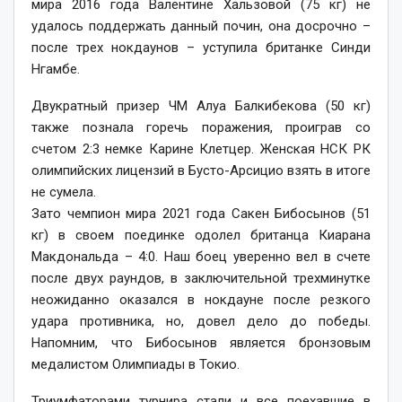
мира 2016 года Валентине Хальзовой (75 кг) не
удалось поддержать данный почин, она досрочно –
после трех нокдаунов – уступила британке Синди
Нгамбе.
Двукратный призер ЧМ Алуа Балкибекова (50 кг)
также познала горечь поражения, проиграв со
счетом 2:3 немке Карине Клетцер. Женская НСК РК
олимпийских лицензий в Бусто-Арсицио взять в итоге
не сумела.
Зато чемпион мира 2021 года Сакен Бибосынов (51
кг) в своем поединке одолел британца Киарана
Макдональда – 4:0. Наш боец уверенно вел в счете
после двух раундов, в заключительной трехминутке
неожиданно оказался в нокдауне после резкого
удара противника, но, довел дело до победы.
Напомним, что Бибосынов является бронзовым
медалистом Олимпиады в Токио.
Триумфаторами турнира стали и все поехавшие в