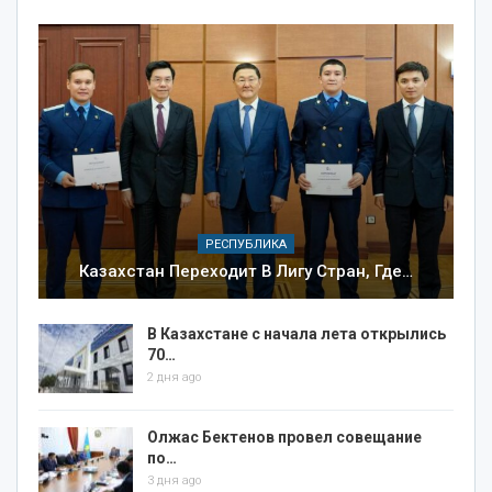
РЕСПУБЛИКА
Казахстан Переходит В Лигу Стран, Где…
В Казахстане с начала лета открылись
70…
2 дня ago
Олжас Бектенов провел совещание
по…
3 дня ago