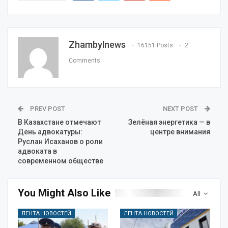
Zhambylnews
16151 Posts
2
Comments
PREV POST
NEXT POST
В Казахстане отмечают
Зелёная энергетика — в
День адвокатуры:
центре внимания
Руслан Исаханов о роли
адвоката в
современном обществе
You Might Also Like
All
ЛЕНТА НОВОСТЕЙ
ЛЕНТА НОВОСТЕЙ