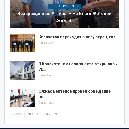
ЛЕНТА НОВОСТЕЙ
Возвращённые Активы – На Благо Жителей
Села: В…
Казахстан переходит в лигу стран, где…
4 дня ago
В Казахстане с начала лета открылись
70…
5 дней ago
Олжас Бектенов провел совещание
по…
6 дней ago
PREV
NEXT
1 of 4 503