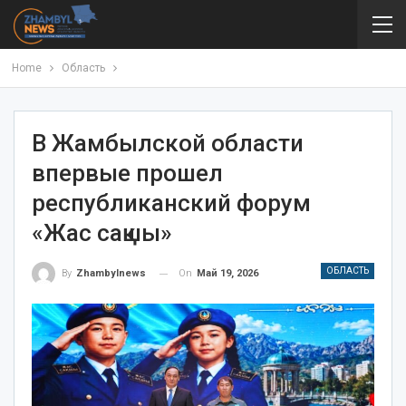
Home
Область
В Жамбылской области
впервые прошел
республиканский форум
«Жас сақшы»
ОБЛАСТЬ
On
Май 19, 2026
By
Zhambylnews