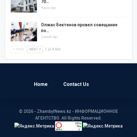
70…
4 дня ago
Олжас Бектенов провел совещание
по…
5 дней ago
PREV
NEXT
1 of 4 503
Home
Contact Us
© 2026 - ZhambylNews.kz - ИНФОРМАЦИОННОЕ
АГЕНТСТВО. All Rights Reserved.