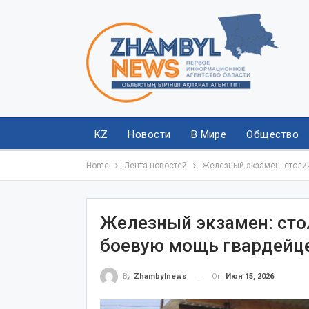
KZ
Новости
В Мире
Общество
Home
Лента новостей
Железный экзамен: столич
Железный экзамен: сто
боевую мощь гвардейце
On
Июн 15, 2026
By
Zhambylnews