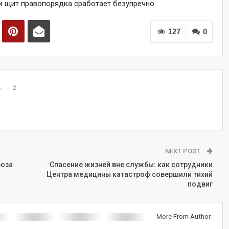
и щит правопорядка сработает безупречно.
127
0
s
2
NEXT POST
роза
Спасение жизней вне службы: как сотрудники
Центра медицины катастроф совершили тихий
подвиг
More From Author