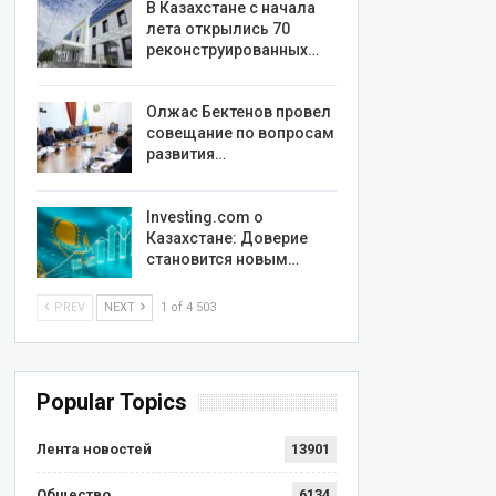
В Казахстане с начала
лета открылись 70
реконструированных…
Олжас Бектенов провел
совещание по вопросам
развития…
Investing.com о
Казахстане: Доверие
становится новым…
PREV
NEXT
1 of 4 503
Popular Topics
Лента новостей
13901
Общество
6134