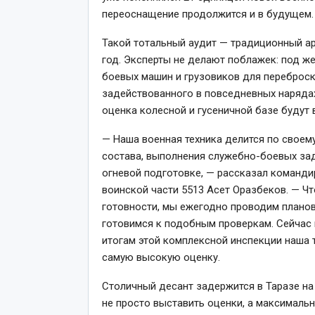
переоснащение продолжится и в будущем.
Такой тотальный аудит — традиционный ар
год. Эксперты не делают поблажек: под ж
боевых машин и грузовиков для переброски
задействованного в повседневных нарядах
оценка колесной и гусеничной базе будут
— Наша военная техника делится по своему
состава, выполнения служебно-боевых зад
огневой подготовке, — рассказал команди
воинской части 5513 Асет Оразбеков. — Ч
готовности, мы ежегодно проводим планов
готовимся к подобным проверкам. Сейчас к
итогам этой комплексной инспекции наша 
самую высокую оценку.
Столичный десант задержится в Таразе на 
не просто выставить оценки, а максимальн