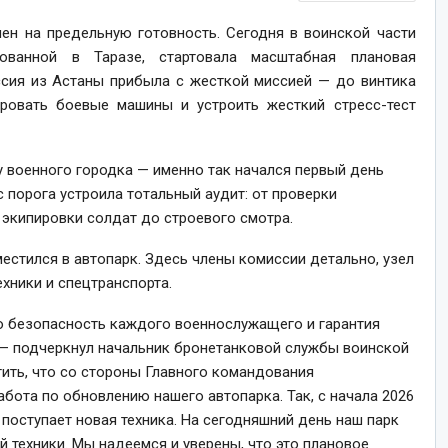
мен на предельную готовность. Сегодня в воинской части
ованной в Таразе, стартовала масштабная плановая
ссия из Астаны прибыла с жесткой миссией — до винтика
ировать боевые машины и устроить жесткий стресс-тест
у военного городка — именно так начался первый день
с порога устроила тотальный аудит: от проверки
экипировки солдат до строевого смотра.
естился в автопарк. Здесь члены комиссии детально, узел
хники и спецтранспорта.
о безопасность каждого военнослужащего и гарантия
 — подчеркнул начальник бронетанковой службы воинской
тить, что со стороны Главного командования
бота по обновлению нашего автопарка. Так, с начала 2026
 поступает новая техника. На сегодняшний день наш парк
 техники. Мы надеемся и уверены, что это плановое