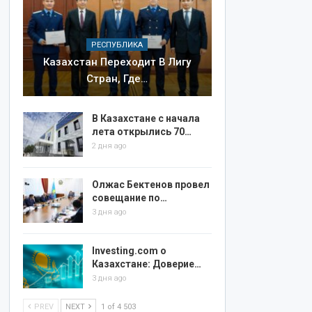
РЕСПУБЛИКА
Казахстан Переходит В Лигу
Стран, Где…
В Казахстане с начала
лета открылись 70…
2 дня ago
Олжас Бектенов провел
совещание по…
3 дня ago
Investing.com о
Казахстане: Доверие…
3 дня ago
PREV
NEXT
1 of 4 503