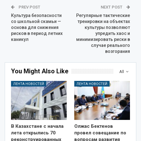
PREV POST
NEXT POST
Культура безопасности
Регулярные тактические
со школьной скамьи —
тренировки на объектах
основа для снижения
культуры позволяют
рисков в период летних
упредить хаос и
каникул
минимизировать риски в
случае реального
возгорания
You Might Also Like
All
ЛЕНТА НОВОСТЕЙ
ЛЕНТА НОВОСТЕЙ
В Казахстане с начала
Олжас Бектенов
лета открылись 70
провел совещание по
реконструированных
вопросам развития