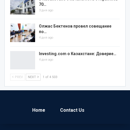
70…
3 дня ago
Олжас Бектенов провел совещание
по…
4 дня ago
Investing.com о Казахстане: Доверие…
4 дня ago
PREV
NEXT
1 of 4 503
Home
Contact Us