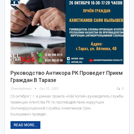
Руководство Антикора РК Проведет Прием
Граждан В Таразе
Zhambylnews
Окт 22, 2022
0
26 октября т. г. в рамках проекта «Adal komek» руководитель службы
превенции Агентства РК по противодействию коррупции
(Антикоррупционной службы) Ахметжанов Саян
Кылышевич проведет…
READ MORE...