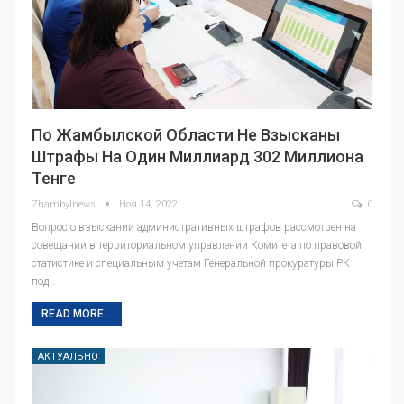
По Жамбылской Области Не Взысканы
Штрафы На Один Миллиард 302 Миллиона
Тенге
Zhambylnews
Ноя 14, 2022
0
Вопрос о взыскании административных штрафов рассмотрен на
совещании в территориальном управлении Комитета по правовой
статистике и специальным учетам Генеральной прокуратуры РК
под…
READ MORE...
АКТУАЛЬНО