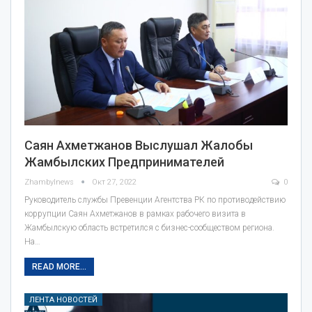
Саян Ахметжанов Выслушал Жалобы
Жамбылских Предпринимателей
Zhambylnews
Окт 27, 2022
0
Руководитель службы Превенции Агентства РК по противодействию
коррупции Саян Ахметжанов в рамках рабочего визита в
Жамбылскую область встретился с бизнес-сообществом региона.
На…
READ MORE...
ЛЕНТА НОВОСТЕЙ