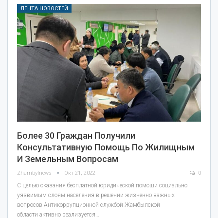
ЛЕНТА НОВОСТЕЙ
Более 30 Граждан Получили
Консультативную Помощь По Жилищным
И Земельным Вопросам
Zhambylnews
Окт 21, 2022
0
С целью оказания бесплатной юридической помощи социально
уязвимым слоям населения в решении жизненно важных
вопросов Антикоррупционной службой Жамбылской
области активно реализуется…