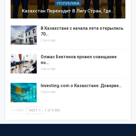
РЕСПУБЛИКА
Казахстан Переходит В Лигу Стран, Где…
В Казахстане с начала лета открылись
70…
2 дня ago
Олжас Бектенов провел совещание
по…
3 дня ago
Investing.com о Казахстане: Доверие…
3 дня ago
PREV
NEXT
1 of 4 503