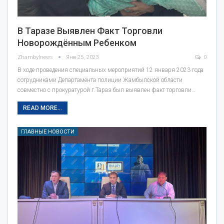
В Таразе Выявлен Факт Торговли
Новорождённым Ребенком
Zhambylnews
Янв 25, 2023
0
В ходе проведения специальных мероприятий 12 января 2023 года
сотрудниками Департамента полиции Жамбылской области
совместно с прокуратурой г.Тараз был выявлен факт торговли…
READ MORE...
ГЛАВНЫЕ НОВОСТИ