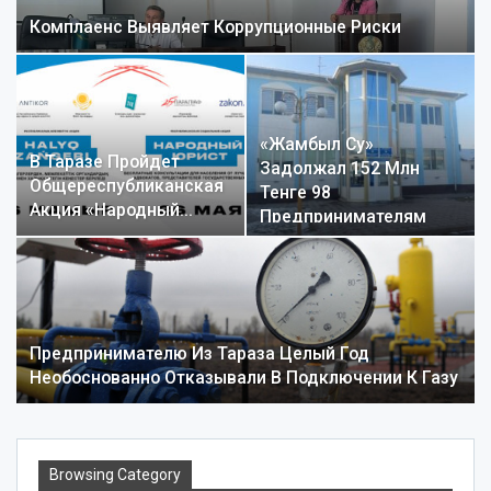
Комплаенс Выявляет Коррупционные Риски
«Жамбыл Су»
В Таразе Пройдет
Задолжал 152 Млн
Общереспубликанская
Тенге 98
Акция «Народный…
Предпринимателям
Предпринимателю Из Тараза Целый Год
Необоснованно Отказывали В Подключении К Газу
Browsing Category