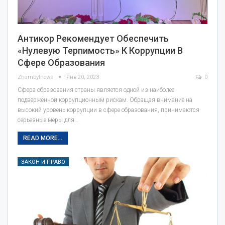
Антикор Рекомендует Обеспечить
«нулевую Терпимость» К Коррупции В
Сфере Образования
Zhambylnews
Янв 20, 2023
0
Сфера образования страны является одной из наиболее
подверженной коррупционным рискам. Обращая внимание на
высокий уровень коррупции в сфере образования, принимаются
серьезные меры для…
READ MORE...
ЗАКОН И ПРАВО