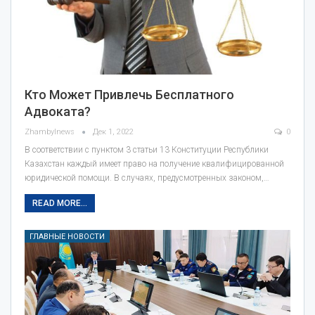
Кто Может Привлечь Бесплатного
Адвоката?
Zhambylnews
Дек 1, 2022
0
В соответствии с пунктом 3 статьи 13 Конституции Республики
Казахстан каждый имеет право на получение квалифицированной
юридической помощи. В случаях, предусмотренных законом,…
READ MORE...
ГЛАВНЫЕ НОВОСТИ