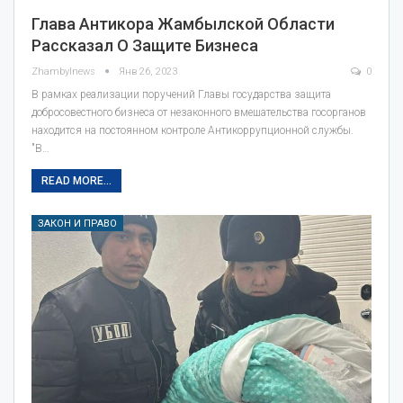
Глава Антикора Жамбылской Области
Рассказал О Защите Бизнеса
Zhambylnews
Янв 26, 2023
0
В рамках реализации поручений Главы государства защита
добросовестного бизнеса от незаконного вмешательства госорганов
находится на постоянном контроле Антикоррупционной службы.
"В…
READ MORE...
ЗАКОН И ПРАВО