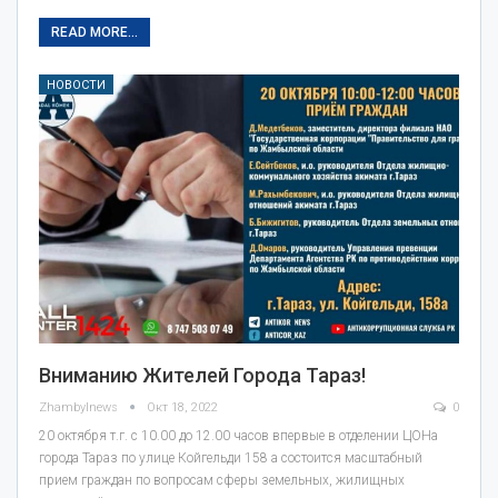
READ MORE...
НОВОСТИ
Вниманию Жителей Города Тараз!
Zhambylnews
Окт 18, 2022
0
20 октября т.г. с 10.00 до 12.00 часов впервые в отделении ЦОНа
города Тараз по улице Койгельди 158 а состоится масштабный
прием граждан по вопросам сферы земельных, жилищных