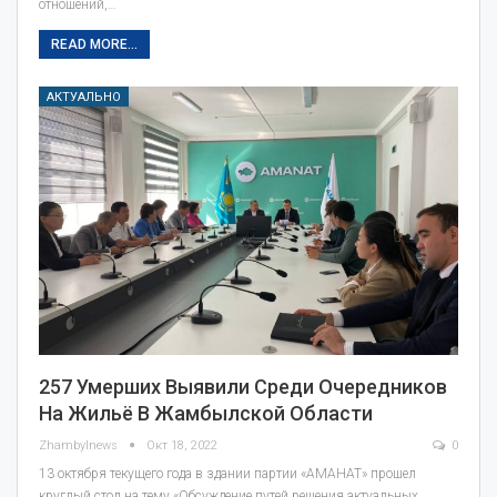
отношений,…
READ MORE...
АКТУАЛЬНО
257 Умерших Выявили Среди Очередников
На Жильё В Жамбылской Области
Zhambylnews
Окт 18, 2022
0
13 октября текущего года в здании партии «АМАНАТ» прошел
круглый стол на тему «Обсуждение путей решения актуальных