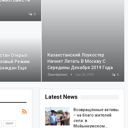
ожил Ввести
Г
0
Казахстанский Лоукостер
стан Открыл
Начнет Летать В Москву С
изовый Режим
Середины Декабря 2019 Года
Граждан Еще
Zhambylnews
Сен 29, 2019
0
Latest News
Возвращённые активы
– на благо жителей
села: в
ФИИР
Мойынкумском…