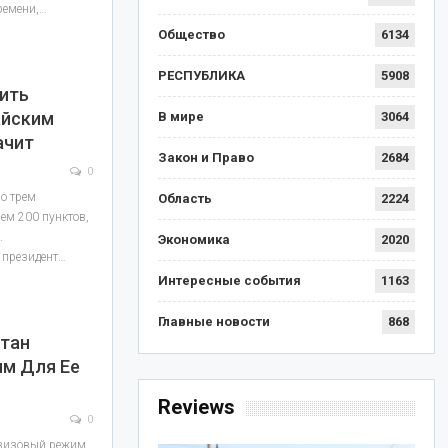
времени,…
Общество
6134
РЕСПУБЛИКА
5908
ить
айским
В мире
3064
ачит
Закон и Право
2684
0
по трем
Область
2224
чем 200 пунктов,
.
Экономика
2020
 президент…
Интересные события
1163
Главные новости
868
стан
им Для Ее
Reviews
0
звизовый режим