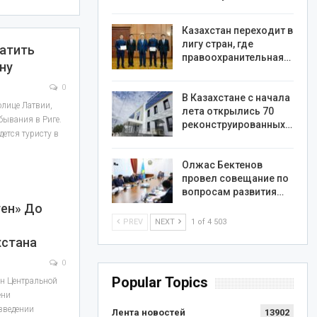
Казахстан переходит в
лигу стран, где
латить
правоохранительная…
ну
0
В Казахстане с начала
олице Латвии,
лета открылись 70
бывания в Риге.
реконструированных…
дется туристу в
Олжас Бектенов
провел совещание по
вопросам развития…
ген» До
PREV
NEXT
1 of 4 503
хстана
0
Popular Topics
ан Центральной
ени
 введении
Лента новостей
13902