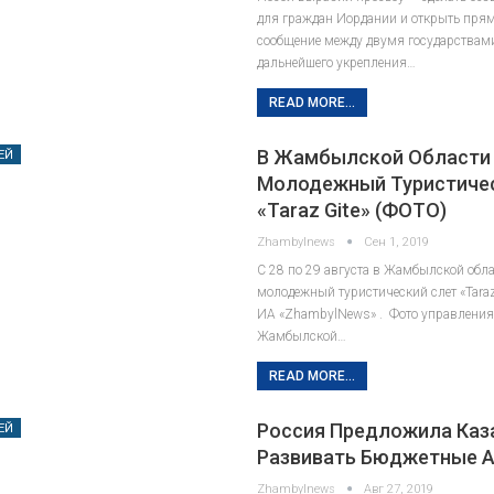
для граждан Иордании и открыть пря
сообщение между двумя государствам
дальнейшего укрепления…
READ MORE...
В Жамбылской Области
ЕЙ
Молодежный Туристиче
«Taraz Gite» (ФОТО)
Zhambylnews
Сен 1, 2019
С 28 по 29 августа в Жамбылской обл
молодежный туристический слет «Taraz 
ИА «ZhambylNews» . Фото управления
Жамбылской…
READ MORE...
Россия Предложила Каз
ЕЙ
Развивать Бюджетные 
Zhambylnews
Авг 27, 2019