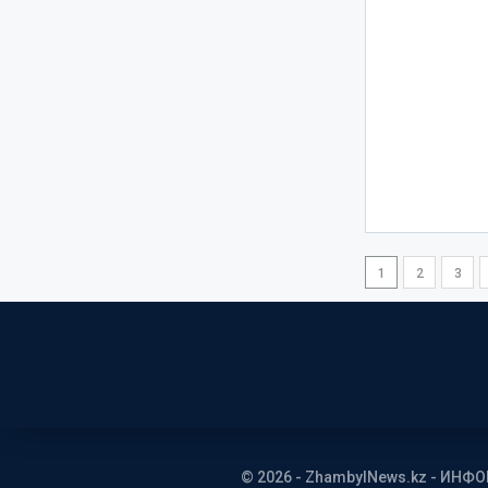
1
2
3
© 2026 - ZhambylNews.kz - ИНФ