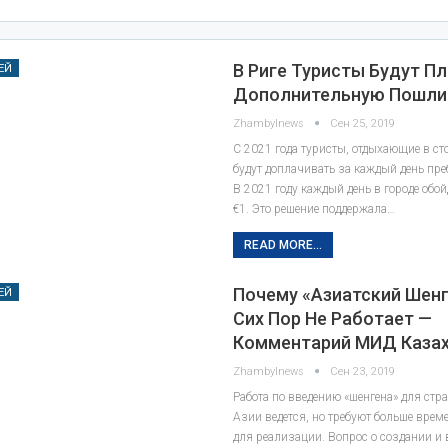
В Риге Туристы Будут П
ЕЙ
Дополнительную Пошли
Zhambylnews
Сен 25, 2019
С 2021 года туристы, отдыхающие в ст
будут доплачивать за каждый день пре
В 2021 году каждый день в городе обой
€1. Это решение поддержала…
READ MORE...
Почему «азиатский Шен
ЕЙ
Сих Пор Не Работает —
Комментарий МИД Каза
Zhambylnews
Сен 23, 2019
Работа по введению «шенгена» для стр
Азии ведется, но требуют больше врем
для реализации. Вопрос о создании и