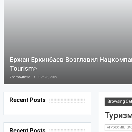
Ержан Еркинбаев Возглавил Нацкомпа
Tourism»
Zhambylnews
Окт 28, 2019
Recent Posts
Browsing Ca
Туриз
АГРОКОМПЛЕК
Recent Posts