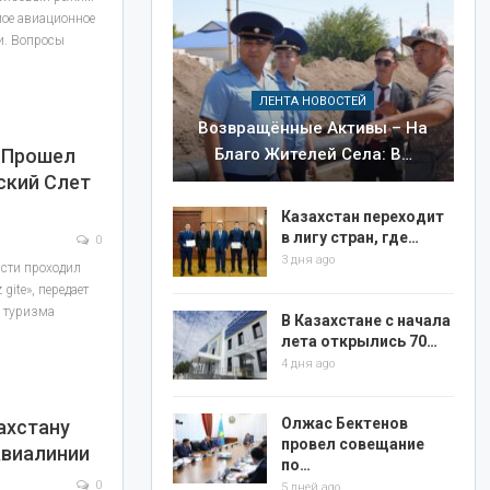
мое авиационное
и. Вопросы
ЛЕНТА НОВОСТЕЙ
Возвращённые Активы – На
Благо Жителей Села: В…
 Прошел
ский Слет
Казахстан переходит
в лигу стран, где…
0
3 дня ago
асти проходил
gite», передает
 туризма
В Казахстане с начала
лета открылись 70…
4 дня ago
Олжас Бектенов
ахстану
провел совещание
Авиалинии
по…
0
5 дней ago