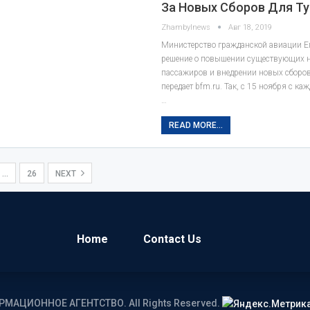
За Новых Сборов Для Т
Zhambylnews
Авг 18, 2019
Министерство гражданской авиации Е
решение о повышении существующих н
пассажиров и внедрении новых сборов
передает bfm.ru. Так, с 15 ноября с ка
…
READ MORE...
…
26
NEXT
Home
Contact Us
ОРМАЦИОННОЕ АГЕНТСТВО. All Rights Reserved.