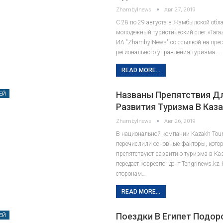
Zhambylnews
Авг 27, 2019
С 28 по 29 августа в Жамбылской обла
молодежный туристический слет «Taraz 
ИА "ZhambylNews" со ссылкой на прес
регионального управления туризма. …
READ MORE...
Названы Препятствия Д
ЕЙ
Развития Туризма В Каз
Zhambylnews
Авг 26, 2019
В национальной компании Kazakh Tou
перечислили основные факторы, кото
препятствуют развитию туризма в Каз
передает корреспондент Tengrinews.kz.
сторонам…
READ MORE...
Поездки В Египет Подор
ЕЙ