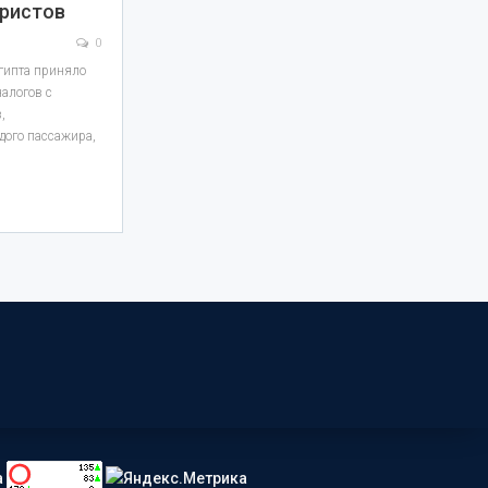
уристов
0
гипта приняло
алогов с
,
ждого пассажира,