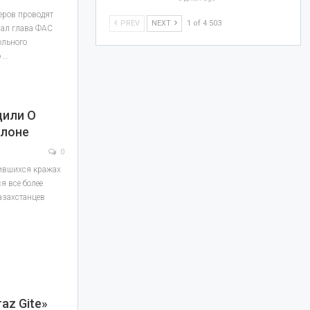
еров проводят
PREV
NEXT
1 of 4 503
зал глава ФАС
ольного
о …
дили О
елоне
0
ившихся кражах
я все более
азахстанцев
az Gite»