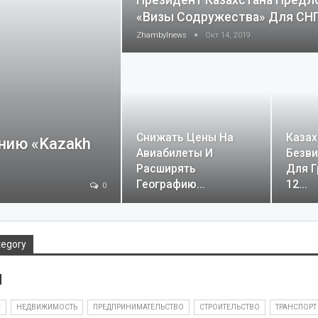
Президент Казахстана Предл
«визы Содружества» Для СН
Zhambylnews
Окт 14, 2019
Снижать Цены На
Казах
нию «Kazakh
Авиабилеты И
Безв
Расширять
Для 
Географию…
12…
0
tegory
м
С
НЕДВИЖИМОСТЬ
ПРЕДПРИНИМАТЕЛЬСТВО
СТРОИТЕЛЬСТВО
ТРАНСПОРТ