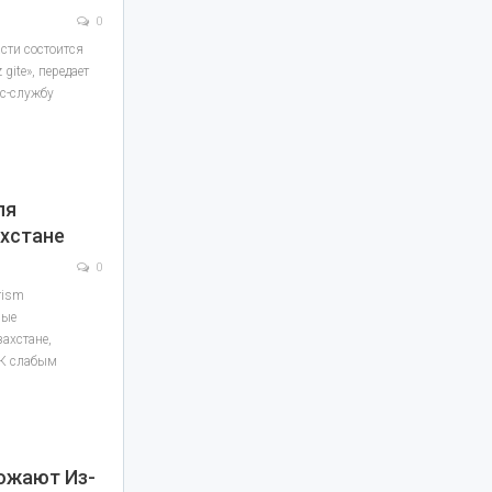
0
сти состоится
gite», передает
с-службу
ля
ахстане
0
rism
рые
ахстане,
 К слабым
ожают Из-