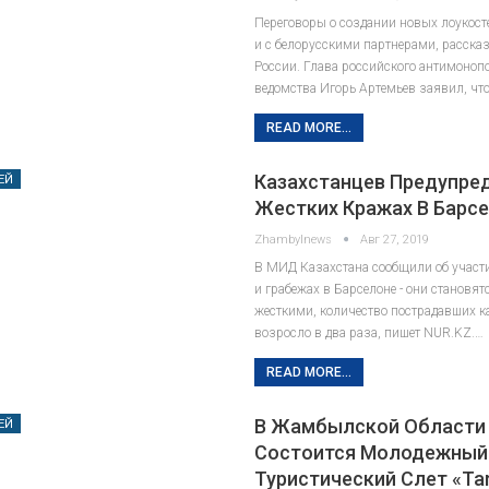
Переговоры о создании новых лоукост
и с белорусскими партнерами, расска
России. Глава российского антимоноп
ведомства Игорь Артемьев заявил, чт
READ MORE...
Казахстанцев Предупре
ЕЙ
Жестких Кражах В Барс
Zhambylnews
Авг 27, 2019
В МИД Казахстана сообщили об участ
и грабежах в Барселоне - они становятс
жесткими, количество пострадавших к
возросло в два раза, пишет NUR.KZ.…
READ MORE...
В Жамбылской Области
ЕЙ
Состоится Молодежный
Туристический Слет «Tar