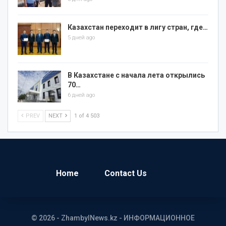
Казахстан переходит в лигу стран, где…
5 дней ago
В Казахстане с начала лета открылись
70…
6 дней ago
PREV
NEXT
1 of 4 503
Home
Contact Us
© 2026 - ZhambylNews.kz - ИНФОРМАЦИОННОЕ