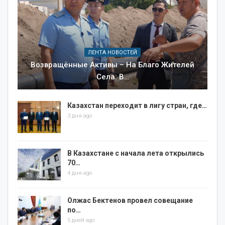
ЛЕНТА НОВОСТЕЙ
Возвращённые Активы – На Благо Жителей
Села: В…
Казахстан переходит в лигу стран, где…
3 дня ago
В Казахстане с начала лета открылись
70…
4 дня ago
Олжас Бектенов провел совещание
по…
5 дней ago