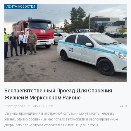
ЛЕНТА НОВОСТЕЙ
Беспрепятственный Проезд Для Спасения
Жизней В Меркенском Районе
Zhambylnews
Июн 24, 2026
0
Секунды промедления в экстренной ситуации могут стоить человеку
жизни, однако брошенные как попало автомобили и заблокированные
дворы регулярно отрезают спасателям путь к цели. Чтобы…