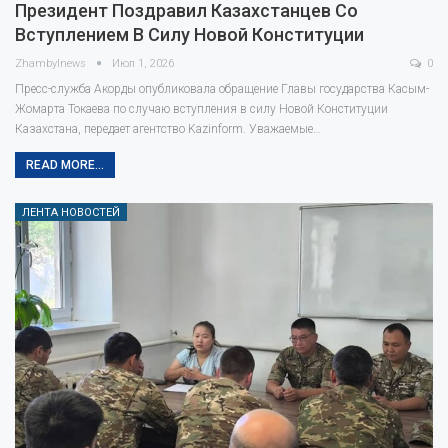
Президент Поздравил Казахстанцев Со
Вступлением В Силу Новой Конституции
Zhambylnews
Июл 1, 2026
0
Пресс-служба Акорды опубликовала обращение Главы государства Касым-
Жомарта Токаева по случаю вступления в силу Новой Конституции
Казахстана, передает агентство Kazinform. Уважаемые…
READ MORE...
ЛЕНТА НОВОСТЕЙ