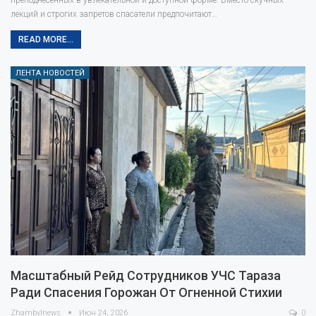
преподнесенных в увлекательной и доступной форме. Вместо скучных
лекций и строгих запретов спасатели предпочитают…
READ MORE...
ЛЕНТА НОВОСТЕЙ
Масштабный Рейд Сотрудников УЧС Тараза
Ради Спасения Горожан От Огненной Стихии
Zhambylnews
Июн 24, 2026
0