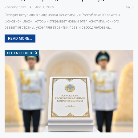
Zhambylnews
Июл 1, 2026
0
Сегодня вступила в силу новая Конституция Республики Казахстан –
Основной Закон, который открывает новый этап конституционного
развития страны, укрепляя гарантии прав и свобод человека,…
READ MORE...
ЛЕНТА НОВОСТЕЙ