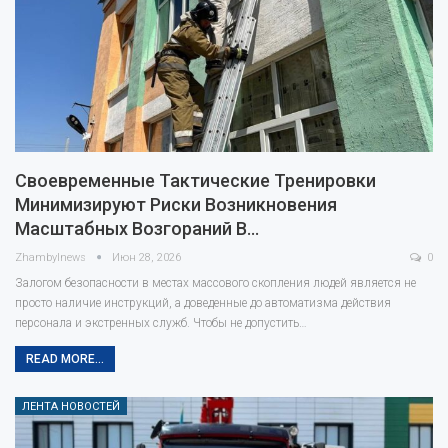
Своевременные Тактические Тренировки
Минимизируют Риски Возникновения
Масштабных Возгораний В…
Zhambylnews
Июн 28, 2026
0
Залогом безопасности в местах массового скопления людей является не
просто наличие инструкций, а доведенные до автоматизма действия
персонала и экстренных служб. Чтобы не допустить…
READ MORE...
ЛЕНТА НОВОСТЕЙ