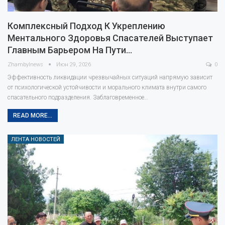
Комплексный Подход К Укреплению
Ментального Здоровья Спасателей Выступает
Главным Барьером На Пути…
Zhambylnews
Июн 29, 2026
0
Эффективность ликвидации чрезвычайных ситуаций напрямую зависит
от психологической устойчивости и морального климата внутри самого
спасательного подразделения. Заблаговременное…
READ MORE...
ЛЕНТА НОВОСТЕЙ