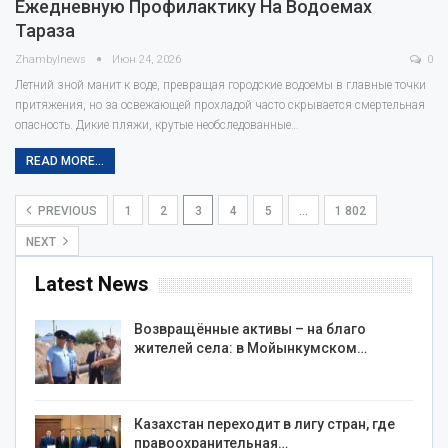
Ежедневную Профилактику На Водоемах
Тараза
Zhambylnews
Июн 24, 2026
0
Летний зной манит к воде, превращая городские водоемы в главные точки
притяжения, но за освежающей прохладой часто скрывается смертельная
опасность. Дикие пляжи, крутые необследованные…
READ MORE...
PREVIOUS
1
2
3
4
5
…
1 802
NEXT
Latest News
Возвращённые активы – на благо
жителей села: в Мойынкумском…
Казахстан переходит в лигу стран, где
правоохранительная…