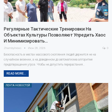
Регулярные Тактические Тренировки На
Объектах Культуры Позволяют Упредить Хаос
И Минимизировать…
Zhambylnews
Июн 28, 2026
0
Безопасность в местах массового скопления людей держится не на
случайном везении, а на доведенном до автоматизма алгоритме
предотвращения угроз. Чтобы не допустить перерастания…
READ MORE...
ЛЕНТА НОВОСТЕЙ