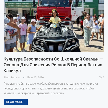
Культура Безопасности Со Школьной Скамьи —
Основа Для Снижения Рисков В Период Летних
Каникул
Zhambylnews
Июн 25, 2026
0
Лето должно быть временем беззаботного отдыха, однако именно в этот
период риски для жизни и здоровья детей резко возрастают. Чтобы
каникулы не обернулись трагедией, спасатели…
READ MORE...