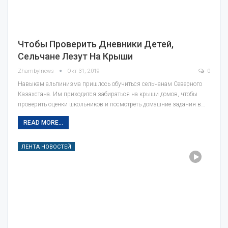
Чтобы Проверить Дневники Детей,
Сельчане Лезут На Крыши
Zhambylnews
Окт 31, 2019
0
Навыкам альпинизма пришлось обучиться сельчанам Северного
Казахстана. Им приходится забираться на крыши домов, чтобы
проверить оценки школьников и посмотреть домашние задания в…
READ MORE...
ЛЕНТА НОВОСТЕЙ