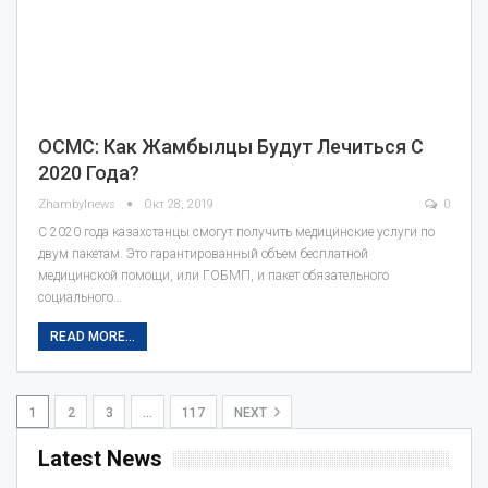
ОСМС: Как Жамбылцы Будут Лечиться С
2020 Года?
Zhambylnews
Окт 28, 2019
0
С 2020 года казахстанцы смогут получить медицинские услуги по
двум пакетам. Это гарантированный объем бесплатной
медицинской помощи, или ГОБМП, и пакет обязательного
социального…
READ MORE...
1
2
3
…
117
NEXT
Latest News