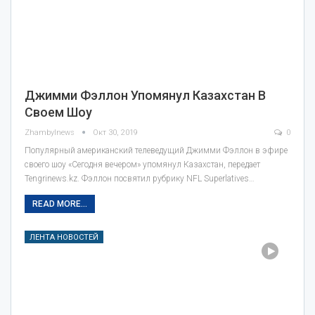
Джимми Фэллон Упомянул Казахстан В
Своем Шоу
Zhambylnews
Окт 30, 2019
0
Популярный американский телеведущий Джимми Фэллон в эфире
своего шоу «Сегодня вечером» упомянул Казахстан, передает
Tengrinews.kz. Фэллон посвятил рубрику NFL Superlatives…
READ MORE...
ЛЕНТА НОВОСТЕЙ