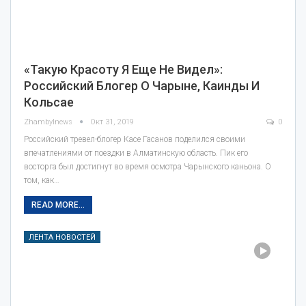
«Такую Красоту Я Еще Не Видел»:
Российский Блогер О Чарыне, Каинды И
Кольсае
Zhambylnews
Окт 31, 2019
0
Российский тревел-блогер Касе Гасанов поделился своими
впечатлениями от поездки в Алматинскую область. Пик его
восторга был достигнут во время осмотра Чарынского каньона. О
том, как…
READ MORE...
ЛЕНТА НОВОСТЕЙ