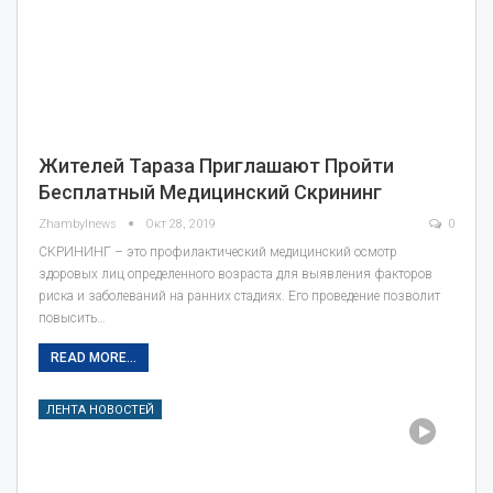
Жителей Тараза Приглашают Пройти
Бесплатный Медицинский Скрининг
Zhambylnews
Окт 28, 2019
0
СКРИНИНГ – это профилактический медицинский осмотр
здоровых лиц определенного возраста для выявления факторов
риска и заболеваний на ранних стадиях. Его проведение позволит
повысить…
READ MORE...
ЛЕНТА НОВОСТЕЙ