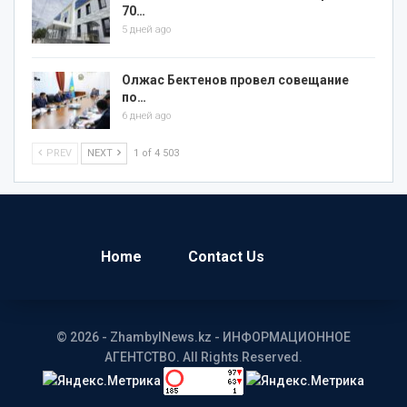
70…
5 дней ago
Олжас Бектенов провел совещание
по…
6 дней ago
PREV
NEXT
1 of 4 503
Home
Contact Us
© 2026 - ZhambylNews.kz - ИНФОРМАЦИОННОЕ
АГЕНТСТВО. All Rights Reserved.