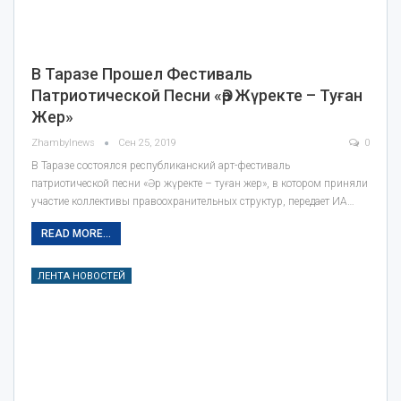
В Таразе Прошел Фестиваль
Патриотической Песни «Әр Жүректе – Туған
Жер»
Zhambylnews
Сен 25, 2019
0
В Таразе состоялся республиканский арт-фестиваль
патриотической песни «Әр жүректе – туған жер», в котором приняли
участие коллективы правоохранительных структур, передает ИА…
READ MORE...
ЛЕНТА НОВОСТЕЙ