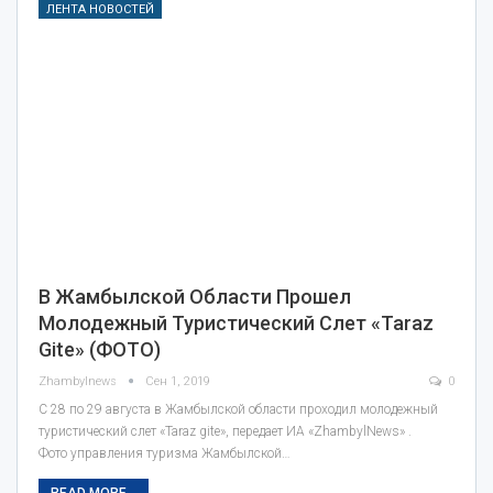
ЛЕНТА НОВОСТЕЙ
В Жамбылской Области Прошел
Молодежный Туристический Слет «Taraz
Gite» (ФОТО)
Zhambylnews
Сен 1, 2019
0
С 28 по 29 августа в Жамбылской области проходил молодежный
туристический слет «Taraz gite», передает ИА «ZhambylNews» .
Фото управления туризма Жамбылской…
READ MORE...