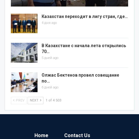
Казахстан переходит в лигу стран, где…
4 дня ago
В Казахстане с начала лета открылись
70…
5 дней ago
Олжас Бектенов провел совещание
по…
6 дней ago
PREV
NEXT
1 of 4 503
Home
Contact Us