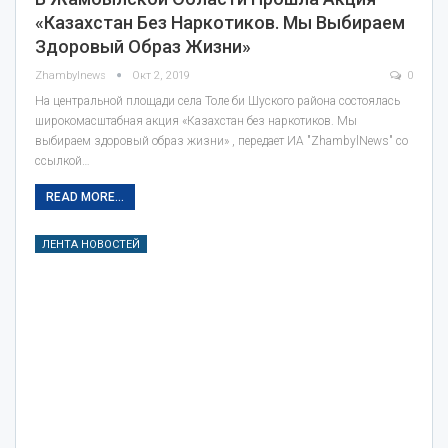
«Казахстан Без Наркотиков. Мы Выбираем
Здоровый Образ Жизни»
Zhambylnews
Окт 2, 2019
0
На центральной площади села Толе би Шуского района состоялась
широкомасштабная акция «Казахстан без наркотиков. Мы
выбираем здоровый образ жизни» , передает ИА "ZhambylNews" со
ссылкой…
READ MORE...
ЛЕНТА НОВОСТЕЙ