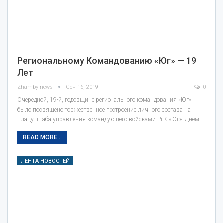
Региональному Командованию «Юг» — 19
Лет
Zhambylnews
Сен 16, 2019
0
Очередной, 19-й, годовщине регионального командования «Юг»
было посвящено торжественное построение личного состава на
плацу штаба управления командующего войсками РгК «Юг». Днем…
READ MORE...
ЛЕНТА НОВОСТЕЙ