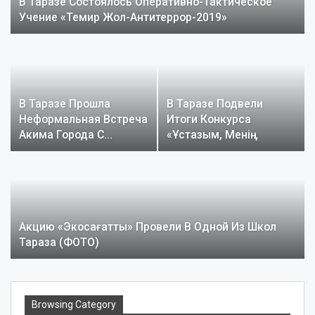
В Таразе Состоялось Оперативно-Тактическое
Учение «Темир Жол-Антитеррор-2019»
В Таразе Прошла
В Таразе Подвели
Неформальная Встреча
Итоги Конкурса
Акима Города С…
«Ұстазым, Менің…
Акцию «Экосағатты» Провели В Одной Из Школ
Тараза (ФОТО)
Browsing Category