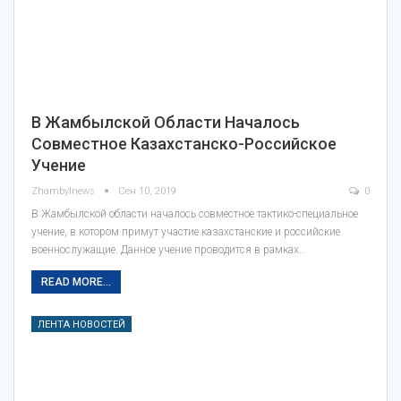
В Жамбылской Области Началось
Совместное Казахстанско-Российское
Учение
Zhambylnews
Сен 10, 2019
0
В Жамбылской области началось совместное тактико-специальное
учение, в котором примут участие казахстанские и российские
военнослужащие. Данное учение проводится в рамках…
READ MORE...
ЛЕНТА НОВОСТЕЙ