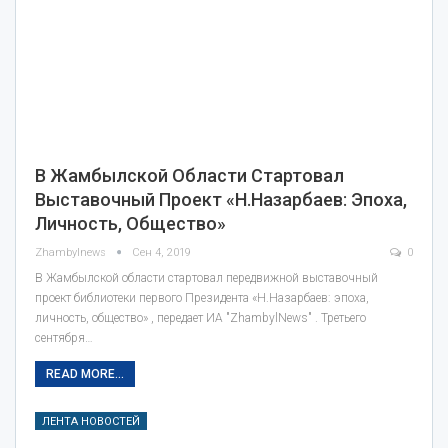
В Жамбылской Области Стартовал
Выставочный Проект «Н.Назарбаев: Эпоха,
Личность, Общество»
Zhambylnews
Сен 4, 2019
0
В Жамбылской области стартовал передвижной выставочный
проект библиотеки первого Президента «Н.Назарбаев: эпоха,
личность, общество» , передает ИА "ZhambylNews" . Третьего
сентября…
READ MORE...
ЛЕНТА НОВОСТЕЙ