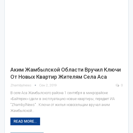
Аким Жамбылской Области Вручил Ключи
От Новых Квартир Жителям Села Аса
Zhambylnews
Сен 2, 2019
0
В селе Аса Жамбылского района 1 сентября в микрорайоне
«Байтерек» сдали в эксплуатацию новые квартиры, передает ИА
"ZhambylNews" . Ключи от жилья новосельцам вручал аким
Жамбылской…
READ MORE...