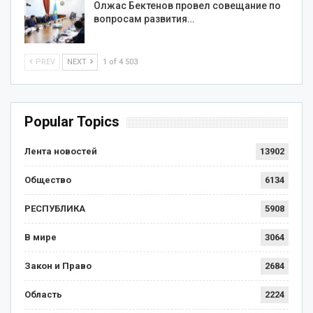
Олжас Бектенов провел совещание по
вопросам развития…
PREV
NEXT
1 of 4 503
Popular Topics
Лента новостей
13902
Общество
6134
РЕСПУБЛИКА
5908
В мире
3064
Закон и Право
2684
Область
2224