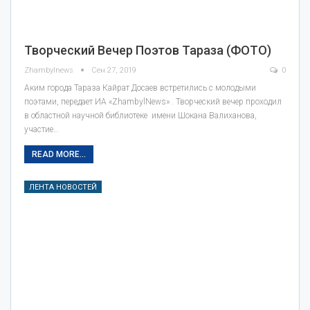
Творческий Вечер Поэтов Тараза (ФОТО)
Zhambylnews
Сен 27, 2019
0
Аким города Тараза Кайрат Досаев встретились с молодыми
поэтами, передает ИА «ZhambylNews» . Творческий вечер проходил
в областной научной библиотеке имени Шокана Валиханова,
участие…
READ MORE...
ЛЕНТА НОВОСТЕЙ