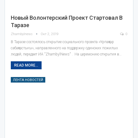
Новый Волонтерский Проект Стартовал В
Таразе
Zhambylnews
Окт 2, 2019
0
В Таразе состоялось открытие социального проекта «Ұрпақтар
сабақтастығы», направленного на поддержку одиноких пожилых
людей, передает ИА "ZhambylNews" . На церемонию открытия в…
READ MORE...
ЛЕНТА НОВОСТЕЙ