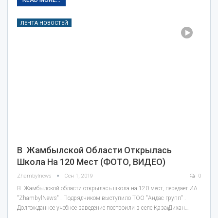
ЛЕНТА НОВОСТЕЙ
В Жамбылской Области Открылась
Школа На 120 Мест (ФОТО, ВИДЕО)
Zhambylnews
Сен 1, 2019
0
В Жамбылской области открылась школа на 120 мест, передает ИА
"ZhambylNews" . Подрядчиком выступило ТОО "Андас групп" .
Долгожданное учебное заведение построили в селе Қазақ Дихан…